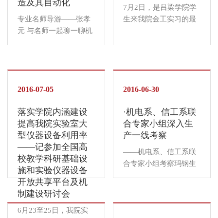
造及其自动化
式，促使学生自...
尔...
7月2日，是吕梁学院学
专业名师导游——张孝
生来我院金工实习的最
元 与名师一起聊一聊机
后一天。吕梁学院600
制那些事儿 张孝元，
多名采矿类专业的学生
2011年毕业于燕山大
经过为期三周，共计20
学，机械工程专业，现
余天的金工实习，在“车
于山西农业大学信息学
钳刨铣磨焊”六大工种中
院机电工程系任教（机
2016-07-05
得到了锻炼，并融会贯
2016-06-30
械教研室主任），机电
通了机械类的基础专业
落实学院内涵建设
·机电系、信工系联
系机制专业建设负责
知识。通过制作小铁...
提高我院实验室大
合专家小组深入生
人，工作认真负责...
型仪器设备利用率
产一线考察
——记参加全国高
——机电系、信工系联
校教学科研基础设
合专家小组考察玛钢生
施和实验仪器设备
产线 6月27日，在山西
开放共享平台及机
省太谷县科教局牵头
制建设研讨会
下，山西农业大学信息
6月23至25日，我院实
学院机电系、信工系五