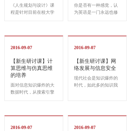
《人生规划与设计》课
你是否有一种感觉，认
程是针对目前在校大学
为英语是一门永远也修
生开设的一门新的课
不完，而又没有太大长
程。 一、本课是针对目
进的，不得不修的课
前我院新生，入学后的
程？也许这种顾虑还在
自然反应以及所存在的
困扰着你。《大学新生
各种不成熟的、幼稚的
2016-09-07
英语互动式“Action
2016-09-07
想法及行为表现，而做
Learning"研讨课》，让
【新生研讨课】计
【新生研讨课】网
出的具有针对性的、十
我们亲身体验国际化视
算思维与仿真思维
络发展与信息安全
分可行的、十分必要
野下的大学新生英语课
的培养
的...
堂...
现代社会是知识爆炸的
面对信息知识爆炸的大
时代，如此多的知识我
数据时代，从搜索引擎
们怎么获取，当然是网
到智能手机、从社交网
络！那么网络的发展、
络到电子商务、从电影
基本常识同学们了解
大片到航天飞行，到处
吗？网络对我们的生活
都有计算，到处都离不
产生了如此大的影响，
开计算机。当前社会的
2016-09-07
以至于不懂网络的人被
2016-09-07