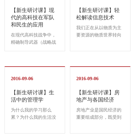
发展，已经越来越多地
称为新时代的文盲，作
【新生研讨课】现
【新生研讨课】轻
依赖计算机作为分析和
为新人类的你、你们懂
代的高科技在军队
松解读信息技术
解决问题的工具，计
得...
和民生的应用
算...
我们正在从以物质为主
在现代高科技战争中，
要资源的物质世界转向
精确制导武器（战略战
以信息为主要资源的信
术导弹、巡航导弹和制
息世界，信息资源正在
导炸弹）已经成为战场
广泛渗透于社会生活和
上的主要杀伤武器，在
工业生产的方方面面，
现代各次战争中都起到
信息化已成为当今信息
了十分关键的作用。高
2016-09-06
时代的重要特征，例如
2016-09-06
精度、高速度、高突防
自动生产制造系统、智
【新生研讨课】生
【新生研讨课】房
能力、高毁伤能力是精
能家居以及Internet等...
活中的管理学
地产与各国经济
确制导武器未来发展
的...
为什么我的学习那么
房地产业是国民经济的
累？为什么我的生活没
重要组成部分，既受到
有激情？为什么我的人
整个国民经济发展水平
生无法突破？为什么有
的制约，又发挥着促进