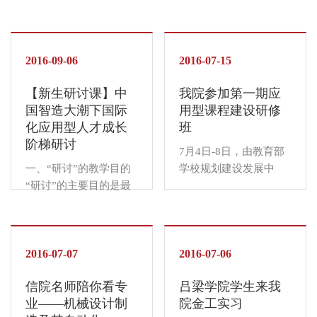
人富有而有人贫穷？等
国民经济发展的新经济
等，要解决以上的问题
增长点的作用。 由于在
就需要学习并探究《生
社会经济生活中，房地
活中的管理学》。管理
2016-09-06
产业提供的产品和劳务
2016-07-15
学看似是一门深奥难懂
兼有基础性的生活资料
【新生研讨课】中
我院参加第一期应
远离我们的学问，事实
和生产资料的双重属...
国智造大潮下国际
用型课程建设研修
上...
化应用型人才成长
班
阶梯研讨
7月4日-8日，由教育部
一、“研讨”的教学目的
学校规划建设发展中
“研讨”的主要目的是最
心、应用型课程建设联
大限度地调动学生的探
盟主办，西安培华学院
究兴趣，引导学生初步
承办的第一期应用型课
形成主动探究的意识与
程建设研修班在西安培
积极探究的精神，促进
2016-07-07
华学院举行。教育部学
2016-07-06
学生在研讨中通过团队
校规划建设发展中心主
信院名师陪你看专
吕梁学院学生来我
合作实现资源共享和优
任陈锋，应用型课程建
业——机械设计制
院金工实习
势互补。以多元研讨形
设联盟发起人、齐齐哈