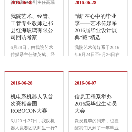
验实训中心副主任高瑞
2016-06-30
位具有博士后、正高、
2016-06-28
斌参加了由中国高等教
副高职称的专家参观了
我院艺术、经管、
“藏”在心中的毕业
育学会实验室管理分会
山西卡耐夫管业股份有
工管专业教师赴祁
季——艺术传媒系
组织的全国高校教学科
限公司、山西玛钢有限
县红海玻璃有限公
2016届毕业设计展
研基础设施和实验仪器
责...
司回访考察
典“藏”精选
设备开放共享平台及机
制建设研讨会，来自全
6月28日，由我院艺术
我院艺术传媒系于2016
国19个省的136所高校
传媒系主任智英斌、经
年6月24日至6月26日在
的300余名代表参加了
济管理系主任张所地、
艺术楼6层展厅举行了
学习...
工商与公共管理系主任
“藏——山西农业大学信
苏琳带队的专业教师考
息学院2016届艺术传媒
察团应邀到祁县红海玻
2016-06-28
系毕业设计展”，期间接
2016-06-07
璃有限公司回访考察。
待各级领导、学生家
机电系机器人队首
信息工程系举办
根据学院常务副院长姬
长、企业团体、社会访
次亮相全国
2016级毕业生动员
教授指示精神，我院专
客十余批次，来访嘉宾
ROBOCON大赛
大会
业教师考察团要求深
人数达数千人次，学
入...
生...
6月20日-27日，我院机
炎炎夏季的到来，也提
器人竞赛团队师生一行7
醒我们又到了一年毕业