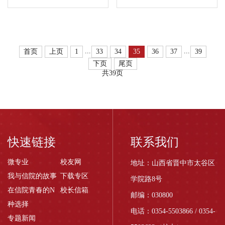
人参加了“2016年第十
季。6月2日9:00信息工
五届全国大学生机器人
程系2016级毕业生动员
Robocon大赛”。该赛事
大会在图书馆小礼堂召
已成功举办十四届，是
开，本次动员大会主要
...
...
首页
上页
1
33
34
35
36
37
39
一项覆盖整个亚太地区
就毕业生的毕业论文以
下页
尾页
的大型国际赛事，各国
及毕业答辩的相关问题
共39页
国内赛冠军将代表本国
给予解决。 信息工程系
参加地区比赛直至世...
系主任吴平贵教授、...
快速链接
联系我们
微专业
校友网
地址：山西省晋中市太谷区
我与信院的故事
下载专区
学院路8号
在信院青春的N
校长信箱
邮编：030800
种选择
电话：0354-5503866 / 0354-
专题新闻