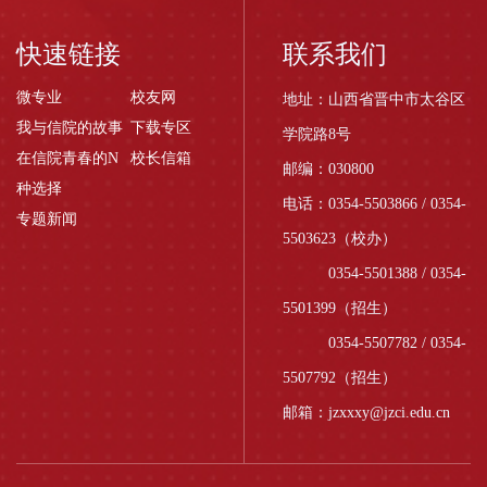
域文化建设同频共振，
11月28日在我校召开了
快速链接
联系我们
校地艺术展览合作座谈
会，本次会议以“校地艺
微专业
校友网
地址：山西省晋中市太谷区
术共建”为核心议题，汇
我与信院的故事
下载专区
学院路8号
聚校地多方力量共商合
在信院青春的N
校长信箱
作路径，为后续合作展
邮编：030800
种选择
览落地筑牢基础。座谈
电话：0354-5503866 / 0354-
会伊始，晋中信息学院
专题新闻
5503623（校办）
常务副校长胡继连致欢
迎辞。...
0354-5501388 / 0354-
5501399（招生）
0354-5507782 / 0354-
5507792（招生）
邮箱：jzxxxy@jzci.edu.cn