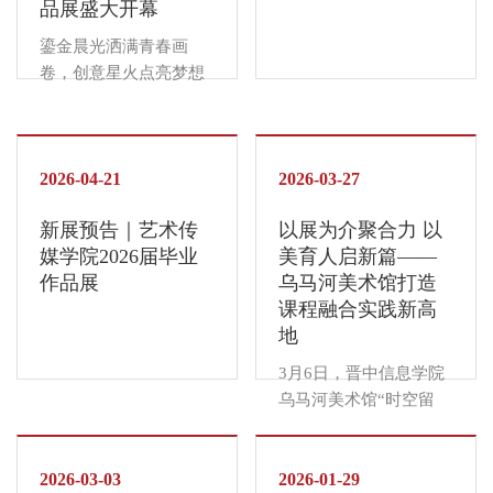
品展盛大开幕
鎏金晨光洒满青春画
卷，创意星火点亮梦想
舞台。5月14日，艺术
传媒学院“跃织光影”
2026届毕业作品展开幕
式在乌马河美术馆隆重
2026-04-21
2026-03-27
举行。学校校领导、教
新展预告｜艺术传
以展为介聚合力 以
务处及职能部门特邀嘉
媒学院2026届毕业
美育人启新篇——
宾与艺术传媒学院师生
作品展
乌马河美术馆打造
共同见证了这场艺术盛
课程融合实践新高
典。 开幕仪式，校长助
地
理教务处处长栗艳龄代
表主办单位致辞，对艺
3月6日，晋中信息学院
术传媒学院本次毕业展
乌马河美术馆“时空留
和毕业生作品给予高度
痕，形意之间”艺术传媒
肯定。优秀毕业生代表
学院教学成果展正式启
彭子谕同学真诚地分享
2026-03-03
幕。展览以“课程融合、
2026-01-29