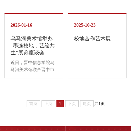
穴学会会员。担任重庆
基因相遇，会迸发怎样
市探险协会副主席、重
的灵感之火？昨日，由
庆市体育总会委员、重
我校乌马河美术馆与艺
庆市摄影家协会原理
术传媒学院联合策划的
2026-01-16
2025-10-23
事、中国高等教育学会
“国际艺术大师课”隆重
摄影专委会常务理
乌马河美术馆举办
校地合作艺术展
启幕。西班牙巴塞罗那
事。...
“墨连校地，艺绘共
大学美术学院终身教
生”展览座谈会
授、享誉欧洲的观念艺
术家约瑟夫·塞尔达·法
近日，晋中信息学院乌
雷（Josep Cerdà Farré）
马河美术馆联合晋中市
应邀带来《高迪之声：
太谷区文联、区文旅
建筑中的自然诗性与符
局、区文化馆、区书法
号密码》主题讲座，为
美术家协会，共同举办
师生呈现了一场融合巴
“墨连校地，艺绘共生”
塞罗那先锋艺术思想与
首页
上页
1
下页
尾页
共1页
校地合作艺术展览。为
乌马河畔美学基因的文
继续加强校地艺术资源
化盛宴。 作为本年度重
融合、搭建协同发展平
磅国际学术活动，...
台，推动美育教育与区