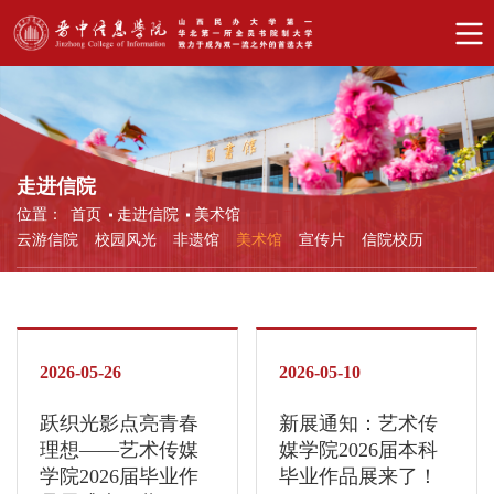
走进信院
位置：
首页
走进信院
美术馆
云游信院
校园风光
非遗馆
美术馆
宣传片
信院校历
2026-05-26
2026-05-10
跃织光影点亮青春
新展通知：艺术传
理想——艺术传媒
媒学院2026届本科
学院2026届毕业作
毕业作品展来了！