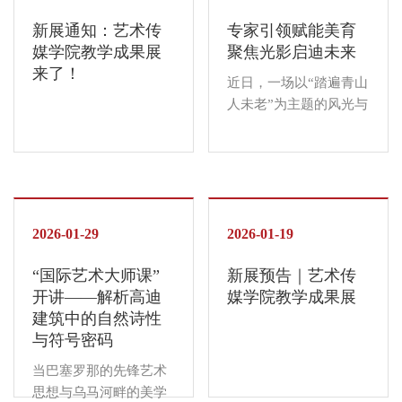
了自己的毕业创作的心
美育浸润、实践赋能”为
路历程，坦言毕业设计
新展通知：艺术传
专家引领赋能美育
核心，集中呈现我校艺
从最初的构想到无数次
媒学院教学成果展
聚焦光影启迪未来
术学科师生专业课程的
的方案打磨、...
来了！
优秀创作成果。成功连
近日，一场以“踏遍青山
接了课堂教学与实践展
人未老”为主题的风光与
示，彰显出美术馆作为
纪实摄影讲座与交流会
重要的文化美育阵地、
在晋中信息学院隆重举
教学科研枢纽、学术交
行。本次活动由乌马河
流平台的核心价值。展
美术馆与艺术传媒学院
览开幕式上，学校领
联合举办，特邀知名摄
导、教务处、教学督导
2026-01-29
影师吕忠民，面向全体
2026-01-19
办主要领导受邀莅临现
师生分享了其多年来的
场，副校长常彦阁致开
“国际艺术大师课”
新展预告｜艺术传
创作心得与艺术感悟，
幕辞。展览展出了艺术
开讲——解析高迪
媒学院教学成果展
现场气氛热烈，座无虚
传媒学院近年在专业基
建筑中的自然诗性
席。吕忠民，重庆高校
础课程教学中取得的成
与符号密码
摄影协会常务副会长、
果，...
中国摄影家协会、中国
当巴塞罗那的先锋艺术
民俗摄影协会及中国洞
思想与乌马河畔的美学