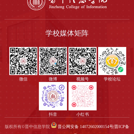
学校媒体矩阵
微信
微博
视频号
学校论坛
抖音
小红书
版权所有©晋中信息学院
晋公网安备 14072602000154号
|
晋ICP备