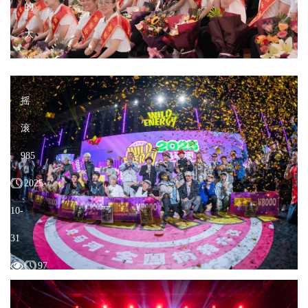
的
大
学
摇
滚
985
2025-
10-
31
97
校
园