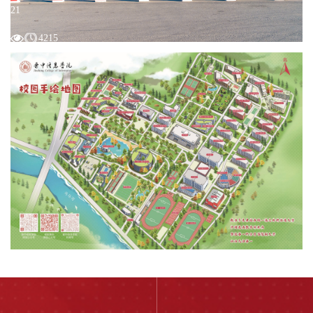
21
4215