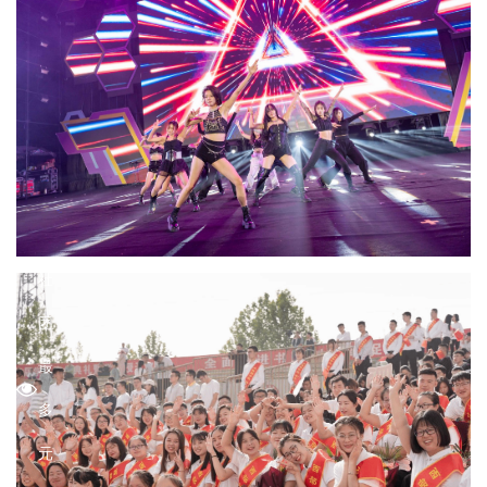
动
志
2025-
愿
04-
者
29
的
打
大
造
学
社
团
最
多
元