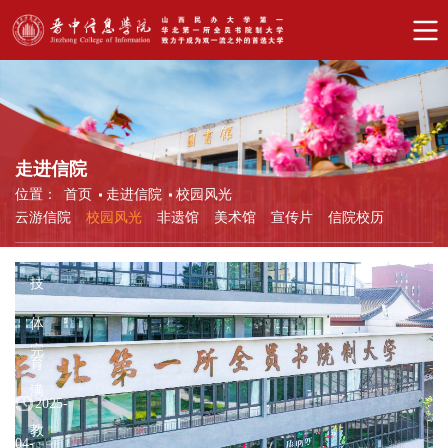
生
社
完
区
满
2025-
教
04-
育
走进信院
位置：
首页
走进信院
校园风光
29
丨
云游信院
校园风光
非遗馆
美术馆
宣传片
信院校历
846
竞
技
完
体
满
完
育
教
满
2025-
育
教
04-
丨