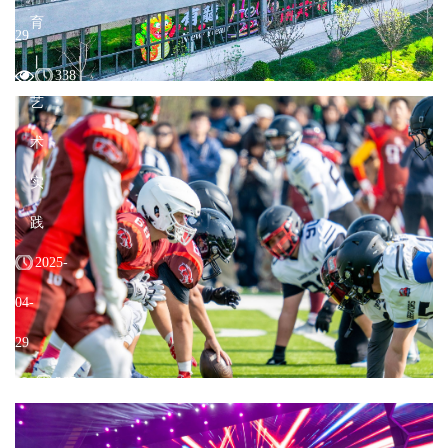
育
29
志
丨
338
愿
艺
服
术
完
务
实
满
2025-
践
教
04-
2025-
育
29
04-
丨
打
29
社
造
367
团
全
活
员