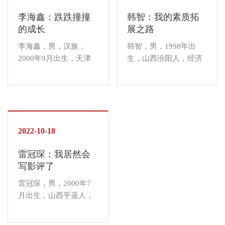
“石头上的历史”，而且
长起来。 我很感激信院
李海鑫：跌跌撞撞
韩智：我的素质拓
坚...
老师给我的锻炼机...
的成长
展之路
李海鑫，男，汉族，
韩智，男，1998年出
2000年9月出生，天津
生，山西汾阳人，经济
市武清区人，食品与环
与管理学院农林经济管
境学院生物技术专业
理专业1902班学生。
2001班学生。 让人挫败
2020年10月，结束两年
的球赛 我们食品与环境
的军旅生活，我重新回
学院男足一直是“至强
到了晋中信息学院读
杯”足球赛决赛的常客，
2022-10-18
书。有人说，任何征
但即使是这样，指导老
程，都永远无法再回到
雷冠琛：我居然会
师还是每天督促我...
原点。用这句话来形容
写影评了
我那...
雷冠琛，男，2000年7
月出生，山西平遥人，
经济与管理学院国际经
济与贸易专业2102班、