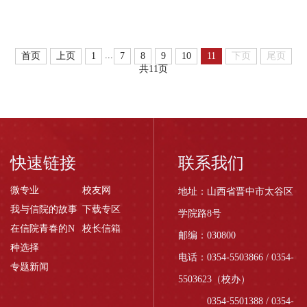
无边书院学生。喜欢电
影的雷冠琛通过参加山
西省大学生电影评论大
...
首页
上页
1
7
8
9
10
11
下页
尾页
赛，学会了影评写作。
共11页
他说，曾经的自己想都
不敢想，有一天能够写
出...
快速链接
联系我们
微专业
校友网
地址：山西省晋中市太谷区
我与信院的故事
下载专区
学院路8号
在信院青春的N
校长信箱
邮编：030800
种选择
电话：0354-5503866 / 0354-
专题新闻
5503623（校办）
0354-5501388 / 0354-