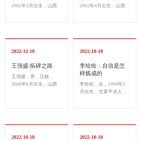
2002年3月出生，山西
2002年4月出生，山西
长治人，晋中信息学院
长治人。2020级食品与
商务英语学院英语2004
环境学院食品质量与安
班（无边书院）学生。
全（对口升学）2003班
一次不算成功的演讲
（杏花书院）学生。在
中，让李玉楠认识到了
《新世界》的排练中，
自己能力的不足。她决
2022-12-18
范溢恒由于自己的原
2022-10-18
定要提升自己，于是迈
因，失去了演出男一号
王强盛:拓碑之路
李绘绘：自信是怎
入了PPT设计大门领
的机会。但他经历过深
样炼成的
域。经历...
度反思...
王强盛，男，汉族，
2000年6月出生，山西
李绘绘，女，1999年2
省晋中市平遥县人，艺
月出生，甘肃平凉人，
术传媒学院环境设计专
淬炼·国际商学院财务管
业2004班（箕城书院）
理专业2005班、三达书
学生、非物质文化遗产
院学生。在营地教育中
研究中心学生研究员。
心，在老师的帮助下，
遇见信院，邂逅非遗，
通过一次次的活动，李
王强盛不仅学会了复刻
2022-10-18
绘绘的自信心艰难地成
2022-10-18