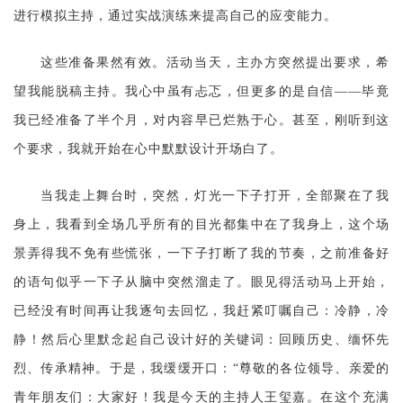
进行模拟主持，通过实战演练来提高自己的应变能力。
这些准备果然有效。活动当天，主办方突然提出要求，希
望我能脱稿主持。我心中虽有忐忑，但更多的是自信
——毕竟
我已经准备了半个月，对内容早已烂熟于心。甚至，刚听到这
个要求，我就开始在心中默默设计开场白了。
当我走上舞台时，突然，灯光一下子打开，全部聚在了我
身上，我看到全场几乎所有的目光都集中在了我身上，这个场
景弄得我不免有些慌张，一下子打断了我的节奏，之前准备好
的语句似乎一下子从脑中突然溜走了。眼见得活动马上开始，
已经没有时间再让我逐句去回忆，我赶紧叮嘱自己：冷静，冷
静！然后心里默念起自己设计好的关键词：回顾历史、缅怀先
烈、传承精神。于是，我缓缓开口：
“尊敬的各位领导、亲爱的
青年朋友们：大家好！我是今天的主持人王玺嘉。在这个充满