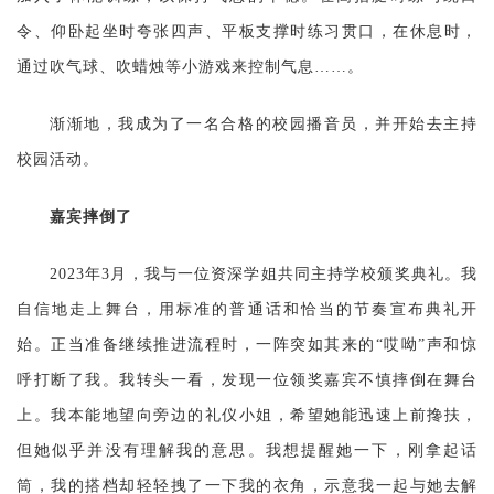
令、仰卧起坐时夸张四声、平板支撑时练习贯口，在休息时，
通过吹气球、吹蜡烛等小游戏来控制气息……。
渐渐地，我成为了一名合格的校园播音员，并开始去主持
校园活动。
嘉宾摔倒了
2023年3月，我与一位资深学姐共同主持学校颁奖典礼。我
自信地走上舞台，用标准的普通话和恰当的节奏宣布典礼开
始。正当准备继续推进流程时，一阵突如其来的“哎呦”声和惊
呼打断了我。我转头一看，发现一位领奖嘉宾不慎摔倒在舞台
上。我本能地望向旁边的礼仪小姐，希望她能迅速上前搀扶，
但她似乎并没有理解我的意思。我想提醒她一下，刚拿起话
筒，我的搭档却轻轻拽了一下我的衣角，示意我一起与她去解