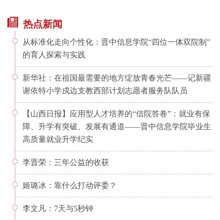
热点新闻
从标准化走向个性化：晋中信息学院“四位一体双院制”
的育人探索与实践
新华社：在祖国最需要的地方绽放青春光芒——记新疆
谢依特小学戍边支教西部计划志愿者服务队队员
【山西日报】应用型人才培养的“信院答卷”：就业有保
障、升学有突破、发展有通道——晋中信息学院毕业生
高质量就业升学纪实
李晋荣：三年公益的收获
姬璐冰：靠什么打动评委？
李文凡：7天与5秒钟