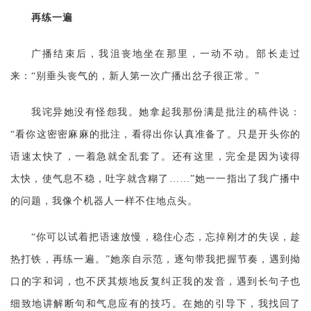
再练一遍
广播结束后，我沮丧地坐在那里，一动不动。部长走过
来：
“别垂头丧气的，新人第一次广播出岔子很正常。”
我诧异她没有怪怨我。她拿起我那份满是批注的稿件说：
“看你这密密麻麻的批注，看得出你认真准备了。只是开头你的
语速太快了，一着急就全乱套了。还有这里，完全是因为读得
太快，使气息不稳，吐字就含糊了……”她一一指出了我广播中
的问题，我像个机器人一样不住地点头。
“你可以试着把语速放慢，稳住心态，忘掉刚才的失误，趁
热打铁，再练一遍。”她亲自示范，逐句带我把握节奏，遇到拗
口的字和词，也不厌其烦地反复纠正我的发音，遇到长句子也
细致地讲解断句和气息应有的技巧。在她的引导下，我找回了