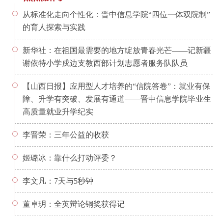
从标准化走向个性化：晋中信息学院“四位一体双院制”
的育人探索与实践
新华社：在祖国最需要的地方绽放青春光芒——记新疆
谢依特小学戍边支教西部计划志愿者服务队队员
【山西日报】应用型人才培养的“信院答卷”：就业有保
障、升学有突破、发展有通道——晋中信息学院毕业生
高质量就业升学纪实
李晋荣：三年公益的收获
姬璐冰：靠什么打动评委？
李文凡：7天与5秒钟
董卓玥：全英辩论铜奖获得记