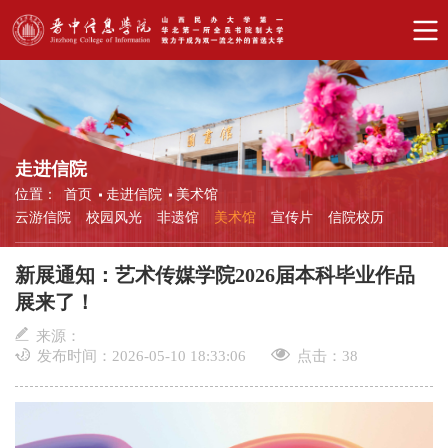
走进信院
位置：
首页
走进信院
美术馆
云游信院
校园风光
非遗馆
美术馆
宣传片
信院校历
新展通知：艺术传媒学院2026届本科毕业作品
展来了！
来源：
发布时间：2026-05-10 18:33:06
点击：
38