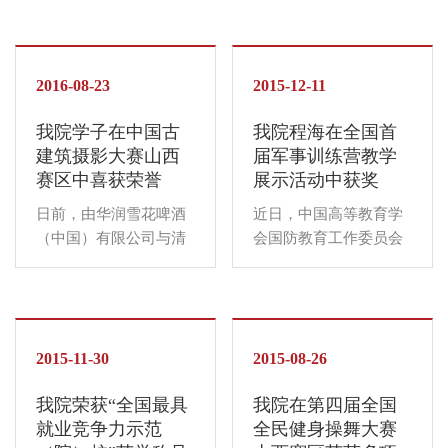
会牵头、承办的
站）”。 9月23日，我院
2016“无畏互助，校园
铁人三项队提前赴天津
健康跑”大型校园活动在
体院召开了赛前技术协
深秋的乌马河畔成功举
2016-08-23
调会。裁判长现场带领
2015-12-11
办，全院近3000名师生
领队及全体队员提前走
我院学子在中国古
我院程海在全国首
自愿参加到活动中，创
路线，适应比赛场
建筑摄影大赛山西
届军事训练营教学
造了2016“无畏互助，
地，...
赛区中喜获荣誉
展示活动中获奖
校园健康跑”大型校园活
动...
日前，由华润雪花啤酒
近日，中国高等教育学
（中国）有限公司与清
会国防教育工作委员会
华大学建筑学院联合主
公布了全国首届军事训
办的2016“雪花纯生•匠
练营军事课教师军事教
心营造”中国古建筑摄影
学展示的评比结果。我
大赛山西分赛区的评选
院程海老师在军事理论
结果揭晓，我院工商与
2015-11-30
课授课展示中获得三等
2015-08-26
公共管理系张波同学的
奖。 此次军事教学展示
我院荣获“全国最具
我院在第四届全国
作品《雪中水神堂》、
是以党的十八大、十八
就业竞争力示范
全民健身操舞大赛
经济管理系张晏铭...
届三中全会以及习近...