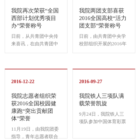
学以来紧紧围绕“建设一
年会上，还举办了
我院再次荣获“全国
我院两团支部喜获
所与众不同的大学，打
“2017中国高校新闻扶
西部计划优秀项目
2016全国高校“活力
造中国高等教...
持计划（山西区域）”颁
办”荣誉称号
团支部”荣誉称号
奖典礼，我院共获得新
闻摄影、微信/QQ校园
日前，从共青团中央传
日前，由共青团中央学
号图...
来喜讯，在由共青团中
校部组织开展的2016年
央、全国大学生志愿服
全国高校“活力团支部”
务西部计划项目办共同
遴选结果正式公布，我
组织开展的2015-2016
院环境科学与食品工程
年度西部计划绩效考核
系食安1401团支部、工
工作中，我院喜获全国
2016-12-22
商与公共管理系系会计
2016-09-27
“大学生志愿服务西部计
1513团支部被评选为
我院志愿者组织荣
我院铁人三项队满
划优秀等次高校项目办”
2016全国高校“活力团
获2016全国校园健
载荣誉凯旋
荣誉称号。这是我院...
支部”。 团中央学校...
康跑“突出贡献团
9月24日，我院铁人三
体”荣誉
项队参加中国体育彩票
11月19日，由我院团委
主办的“2016年全国铁
指导，青年志愿者联合
人三项校园赛（天津