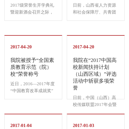
2017级荣誉生开学典礼
日前，山西省人力资源
暨迎新酒会召开之际，
和社会保障厅、共青团
10位17级荣誉生的家长
山西省委联合发文，表
应邀来到学院出席活
彰2016年度“优秀共青
动，远景学院特此举行
团员”、“优秀共青团干
2017级荣誉生家校共膳
部”、“五四红旗团委
日暨欢迎会。学院执行
2017-04-20
（团支部）”，我院武浩
2017-04-20
院长陈春苗老师，17级
然同学被授予2016年度
我院被授予“全国素
我院在“2017中国高
辅导员闫帅与来自各地
“优秀共青团员”荣誉称
质教育示范（院）
校新闻扶持计划
市的十位学生及其家长
号。 近年来，...
校”荣誉称号
（山西区域）”评选
代...
活动中斩获多项荣
近日，2016—2017年度
誉
“中国教育改革成就奖”
评选结果揭晓，我院收
日前，中国（山西）高
到了中国教育协会发来
校传媒联盟2017年会暨
的荣誉通知，被授予“全
第五届主席团换届大会
国素质教育示范（院）
在山西农业大学信息学
校”荣誉称号。 学院办
2017-01-04
院隆重举行，本届晋媒
2017-01-03