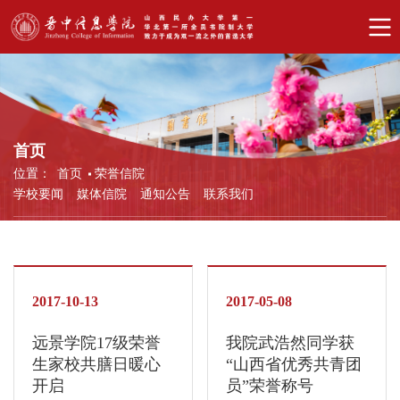
首页
位置：
首页
荣誉信院
学校要闻
媒体信院
通知公告
联系我们
2017-10-13
2017-05-08
远景学院17级荣誉
我院武浩然同学获
生家校共膳日暖心
“山西省优秀共青团
开启
员”荣誉称号