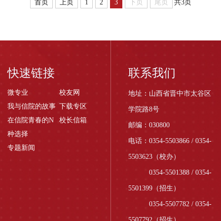
首页
上页
1
2
3
下页
尾页
共3页
摄影大赛总结展映仪式
举行。学院党委书记张
在山西传媒学院隆重举
立常，党委委员、副院
行。我院选送的学生作
长黄春有，副院长、完
品中，来自艺术传媒系
满教育委员会主任傅永
动漫设计与制作120...
林，院长助理杨碧
霞，...
快速链接
联系我们
微专业
校友网
地址：山西省晋中市太谷区
我与信院的故事
下载专区
学院路8号
在信院青春的N
校长信箱
邮编：030800
种选择
电话：0354-5503866 / 0354-
专题新闻
5503623（校办）
0354-5501388 / 0354-
5501399（招生）
0354-5507782 / 0354-
5507792（招生）