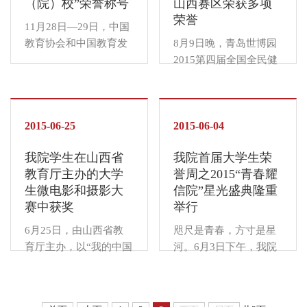
（院）校”荣誉称号
山西赛区荣获多项
荣誉
11月28日—29日，中国
教育协会和中国教育发
8月9日晚，青岛世博园
展促进会举办的“第十六
2015第四届全国全民健
届中国教育改革发展论
身操舞大赛山西赛区暨
坛暨中国教育总评榜颁
2015年山西省健美操锦
奖盛典”在六朝古都南京
标赛圆满落幕。我院健
隆重举行。经过评委会
2015-06-25
美操队参加了本次比
2015-06-04
评审，我院被授予“全国
赛，参赛项目包括普通
我院学生在山西省
我院首届大学生荣
最具就业竞争力示范
高校健美操有氧舞蹈三
教育厅主办的大学
誉周之2015“青春耀
（院）校”荣誉称...
级、四级、六级规定预
生微电影和摄影大
信院”星光盛典隆重
决赛等六项比赛，并获
赛中获奖
举行
得...
6月25日，由山西省教
咫尺是青春，方寸是星
育厅主办，以“我的中国
河。6月3日下午，我院
梦•最美中国”为主题的
首届大学生荣誉周之
山西省第二届大学生微
2015“青春耀信院”星光
电影大赛暨首届大学生
盛典在乌马河剧院隆重