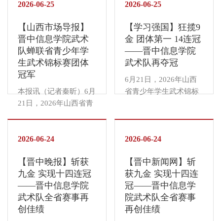
技能”，同样不可或缺。
2026-06-25
考生与家长亟需权威、
2026-06-25
育育人新格局。课程筑
深度与综合素养的“高情
在晋中信息学院，独具
精准的报考指导。为破
基：美育扎根课堂课程
商经营管理人才”。
【山西市场导报】
【学习强国】狂揽9
特色的“素质教育”体
解招考信息不对称、志
是美育的主渠道。...
2024年至2026年，学校
晋中信息学院武术
金 团体第一 14连冠
系，正是为你提供了这
愿填报难等痛点，山西
在ABC中国民办大学排
队蝉联省青少年学
——晋中信息学院
样一个绝佳的课外淬炼
晚报联动山东、广东、
名中位列全国第五、...
生武术锦标赛团体
武术队再夺冠
场。课堂之外，才是你
陕西等七省主流媒体，
冠军
“软技能”飙升的主战
重组全国主流媒体智媒
6月21日，2026年山西
场！今天，就带你盘点
矩阵，携手千问高考志
本报讯（记者秦昕）6月
省青少年学生武术锦标
在信院课外生活中，能
愿填报大模型，重磅开
21日，2026年山西省青
赛在山西大学落幕。本
学到的十大“软技能”。
启2026年线上高考招生
少年学生武术锦标赛在
次赛事由山西省教育
01 领导力与组织协调能
咨询会。本次活动延续
山西大学圆满落幕。晋
厅、山西省体育局主
力淬炼场景：学生会、
往届优质服务经验，升
中信息学院武术代表队
2026-06-24
办，汇聚全省40支队
2026-06-24
社团联合会、各类学生
级服务版图与内容体
表现优异，成功卫冕大
伍、近600名运动员同
社团、项目工作组。技
系，于6月21日至28日
【晋中晚报】斩获
【晋中新闻网】斩
学本科组团体总分第一
台竞技。晋中信息学院
能解读：这不仅仅是当
云端持续开播，汇聚全
九金 实现十四连冠
获九金 实现十四连
名，其非遗特色项目形
武术代表队由竞技体育
“官”。从策划一场校园
国百所优质高校，...
——晋中信息学院
冠——晋中信息学
意拳实现赛事十四连
中心宋玉龙、李博两位
歌手大赛，...
武术队全省赛事再
院武术队全省赛事
冠，全队累计斩获9金6
教师带队出征，经过激
创佳绩
再创佳绩
银5铜，综合竞技实力领
烈角逐，再度斩获大学