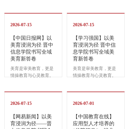
啦啦操、街舞、有氧
军，以专业服务与暖心
日，2026年山西省青少
习近平总书记强调，要
操、集体排舞五大项目
细节诠释“健康第一”育
年学生健美操、啦啦操
全面加强和改进学校美
同步比拼，高校选手技
人初心。学生组别率先
锦标赛暨“奔跑吧·少年”
育，坚持以美育人、以
巧难度突出、编排创意
开赛。7月19日，学生
俱乐部组比赛在晋中信
2026-07-15
文化人。2023年，教育
2026-07-15
十足，学子活力昂扬，
组赛事拉开帷幕。开赛
息学院举行，来自全省
部印发《关于全面实施
赛场喝彩不断。7月21
仪式上各队伍展示特色
【中国日报网】以
【学习强国】以美
近百支代表队的千余名
学校美育浸润行动的通
...
成套动作并齐舞互动，
美育浸润为径 晋中
育浸润为径 晋中信
青少年舞者同台竞技。
知》，推动美育从“有没
现场气氛热烈。副校长
信息学院书写全域
息学院书写全域美
作为东道主，晋中信息
有”迈向“好不好”。在这
常彦阁宣布开赛，...
美育新答卷
育新答卷
学院依托成熟办赛体系
一时代命题下，晋中信
实现全流程高标准保
息学院以“最艺术的非艺
美育是审美教育，更是
美育是审美教育，更是
障，校运动舞蹈队更在
术院校”为办学追求，将
情操教育与心灵教育。
情操教育与心灵教育。
主场一举斩获5项冠军。
美育融入教育教学各环
习近平总书记强调，要
习近平总书记强调，要
▲比赛现场赛事分两个
节，构建起课程教学、
全面加强和改进学校美
全面加强和改进学校美
阶段接续展开。7月19
实践活动、艺术创作、
育，坚持以美育人、以
育，坚持以美育人、以
日，学生组率先开赛，
校园文化多维发展的美
文化人。2023年，教育
2026-07-15
文化人。2023年，教育
2026-07-01
当天进行了竞技健美
育育人新格局。课程筑
部印发《关于全面实施
部印发《关于全面实施
操、花球啦啦操、街
基：美育扎根课堂课程
【网易新闻】以美
【中国教育在线】
学校美育浸润行动的通
学校美育浸润行动的通
舞、有氧操、集体排舞
是美育的主渠道。...
育浸润为径——晋
应用型人才培养的
知》，推动美育从“有没
知》，推动美育从“有没
等5个项目角逐，...