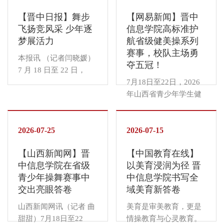
开信纸、提起钢笔。笔
“四位一体双院制”人才
下简称“书院社区”），
山西省青少年俱乐部健
尖下，一行行娟秀的字
培养模式，致力于培养
【晋中日报】舞步
【网易新闻】晋中
依托社区化的书院阵地
美操、啦啦操比赛两大
迹里，流淌着23名支教
数字经济时代兼具专业
飞扬竞风采 少年逐
信息学院高标准护
载体、体系化的制度队
省级操舞盛会，先后在
队员的共同记忆——那
深度与综合素养的“高情
梦展活力
航省级健美操系列
伍保障，党政一体协
晋中信息学院行健馆精
里有离家千里父母的不
商经营管理人才”。
赛事，校队主场勇
同，双院和合共融，培
彩上演。来自全省近百
本报讯 （记者闫晓媛）
舍、...
2024年至2026年，学校
夺五冠！
养德智体美劳全面发展
支代表队、千余名青少
7 月 18 日至 22 日，
在ABC中国民办大学排
的社会主义建设者和接
年舞者齐聚乌马河畔，
2026 年山西省青少年学
7月18日至22日，2026
名中位列全国第五、...
班人。德育铸魂——文
同台竞技。作为东道
生健美操、啦啦操锦标
年山西省青少年学生健
化浸润，塑造主流价值
主，学校依托多年大型
赛暨 “奔跑吧·少年” 俱
美操、啦啦操锦标赛与
坐标。学校深挖晋商文
赛事承办的成熟运行体
乐部组赛事在晋中信息
“奔跑吧・少年”俱乐部
化“诚信、务实、创新”
系，实现全流程高标准
学院行健馆接连举办，
2026-07-25
组比赛在晋中信息学院
2026-07-15
内核，将其与社会主义
保障；校运动舞蹈队主
全省近百支代表队、千
行健馆先后上演。全省
核心价值观培育有机结
场奋勇拼搏，一举斩获
【山西新闻网】晋
【中国教育在线】
余名青少年选手齐聚一
近百支代表队、千余名
合，在书院社区打造特
五项冠军，以专业办赛
中信息学院在省级
以美育浸润为径 晋
堂、同台竞技。本次赛
青少年舞者齐聚竞技。
色德育场景，助力学生
实力与暖心服务温度，
青少年操舞赛事中
中信息学院书写全
事分学生、俱乐部两大
作为东道主，学校依托
在日常社区生活中完成
生动诠释“健康第一”的
交出亮眼答卷
域美育新答卷
组别依次开展。7月19
成熟办赛体系实现全流
价值塑造。...
体育育人初心。...
日，学生组赛事率先开
程高标准保障；校运动
山西新闻网讯（记者 曲
美育是审美教育，更是
赛，竞技健美操、花球
舞蹈队主场斩获五项冠
甜甜）7月18日至22
情操教育与心灵教育。