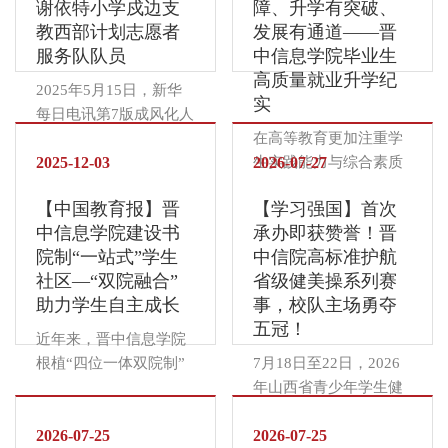
谢依特小学戍边支
障、升学有突破、
教西部计划志愿者
发展有通道——晋
服务队队员
中信息学院毕业生
高质量就业升学纪
2025年5月15日，新华
实
每日电讯第7版成风化人
刊发《在祖国最需要的
在高等教育更加注重学
地方绽放青春光芒——
2025-12-03
生实践能力与综合素质
2026-07-27
记新疆谢依特小学戍边
培养的今天，一所大学
【中国教育报】晋
【学习强国】首次
支教西部计划志愿者服
的价值，不仅在于课堂
中信息学院建设书
承办即获赞誉！晋
务队队员》专版报道。
上传授了多少知识，更
院制“一站式”学生
中信院高标准护航
报道中详细讲述了本科
在于能否为学生铺就一
社区—“双院融合”
省级健美操系列赛
就读于晋中信息学院的
条通往未来的坚实道
助力学生自主成长
事，校队主场勇夺
王艺枝同学志愿支教的
路。作为山西首批应用
五冠！
故事，点赞她是“逆风飞
型本科高校，晋中信息
近年来，晋中信息学院
行的蒲公英”。暮色漫过
学院紧密对接国家战略
根植“四位一体双院制”
7月18日至22日，2026
帕米尔高原。西部计划
和区域经济发展需求，
育人土壤，精心构建以
年山西省青少年学生健
志愿者王艺枝就着窗前
围绕“信息产业商学院”
“全员书院制”为核心的
美操、啦啦操锦标赛与
流淌的月光，郑重地铺
的办学定位，创新构建
“一站式”学生社区（以
2026-07-25
“奔跑吧・少年”2026年
2026-07-25