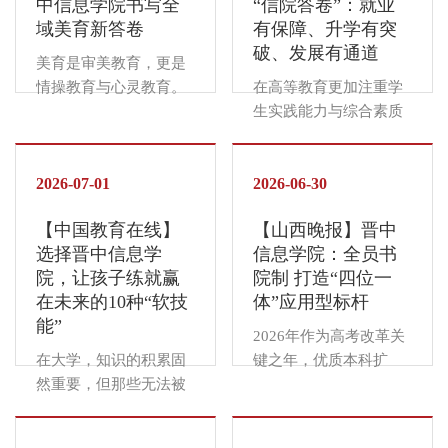
中信息学院书写全
“信院答卷”：就业
有”迈向“好不好”。在这
有”迈向“好不好”。在这
域美育新答卷
有保障、升学有突
一时代命题下，晋中信
一时代命题下，晋中信
破、发展有通道
息学院以“最艺术的非艺
息学院以“最艺术的非艺
美育是审美教育，更是
术院校”为办学追求，将
术院校”为办学追求，将
情操教育与心灵教育。
在高等教育更加注重学
美育融入教育教学各环
美育融入教育教学各环
习近平总书记强调，要
生实践能力与综合素质
节，构建起课程教学、
节，构建起课程教学、
全面加强和改进学校美
培养的今天，一所大学
实践活动、艺术创作、
实践活动、艺术创作、
育，坚持以美育人、以
的价值，不仅在于课堂
校园文化多维发展的美
校园文化多维发展的美
文化人。2023年，教育
2026-07-01
上传授了多少知识，更
2026-06-30
育育人新格局。课程筑
育育人新格局。课程筑
部印发《关于全面实施
在于能否为学生铺就一
基：美育扎根课堂课程
基：美育扎根课堂课程
【中国教育在线】
【山西晚报】晋中
学校美育浸润行动的通
条通往未来的坚实道
是美育的主渠道。...
是美育的主渠道。...
选择晋中信息学
信息学院：全员书
知》，推动美育从“有没
路。作为山西首批应用
院，让孩子练就赢
院制 打造“四位一
有”迈向“好不好”。在这
型本科高校，晋中信息
在未来的10种“软技
体”应用型标杆
一时代命题下，晋中信
学院紧密对接国家战略
能”
息学院以“最艺术的非艺
和区域经济发展需求，
2026年作为高考改革关
术院校”为办学追求，将
围绕“信息产业商学院”
在大学，知识的积累固
键之年，优质本科扩
美育融入教育教学各环
的办学定位，创新构建
然重要，但那些无法被
招、大类招生收紧、专
节，构建起课程教学、
“四位一体双院制”人才
试卷分数衡量，却能决
业细分规范化落地，志
实践活动、艺术创作、
培养模式，致力于培养
定你未来能走多远的“软
愿填报迎来全新格局，
校园文化多维发展的美
数字经济时代兼具专业