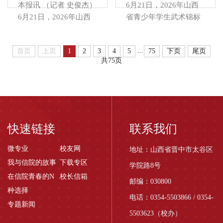
跑全省本科院校。本次
本科组团体总分第一
本报讯 （记者 史俊杰）
6月21日，2026年山西
赛事由山西省教育厅、
名，实现团体荣誉连年
6月21日，2026年山西
省青少年学生武术锦标
山西省体育局主办，是
卫冕；非遗特色项目形
省青少年学生武术锦标
赛在山西大学圆满落
省内青少年武术领域高
意拳包揽男女组别单项
赛在山西大学圆满落
幕。晋中信息学院武术
水平赛事，共汇聚全省
冠军，达成该单项连续
...
首页
上页
1
2
3
4
5
75
下页
尾页
幕。晋中信息学院武术
代表队在教师宋玉龙、
40支参赛队伍、近600
十四年夺冠的里程碑式
共75页
代表队在教师宋玉龙、
李博的带领下奋勇拼
名运动员同台竞技。赛
成就。全队共斩获9金6
李博的带领下奋勇拼
搏，凭借扎实功底与稳
事竞争激烈，参赛选手
银5铜，综合竞技实力领
搏，凭借扎实功底与稳
定发挥，斩获大学本科
整体水平过硬，全面展
跑全省本科高校。...
定发挥，斩获大学本科
组团体总分第一名，成
现了山西省青少年武术
组团体总分第一名，成
功卫冕团体荣誉，其中
运动的发展成果。...
功卫冕团体荣誉，其中
非遗特色项目形意拳实
快速链接
联系我们
非遗特色项目形意拳实
现男女组别单项十四连
现男女组别单项十四连
冠，创下里程碑式赛事
微专业
校友网
地址：山西省晋中市太谷区
冠，创下里程碑式赛事
成绩。本次比赛，学校
我与信院的故事
下载专区
学院路8号
成绩。本次比赛，学校
代表队共收获9金6银5
在信院青春的N
校长信箱
邮编：030800
代表队共收获9金6银5
铜，综合竞技实力稳居
种选择
铜，综合竞技实力稳居
全省本科高校前列。本
电话：0354-5503866 / 0354-
专题新闻
全省本科高校前列。本
次赛事由省教育厅、省
5503623（校办）
次赛事由省教育厅、省
体育局主办，汇集全省