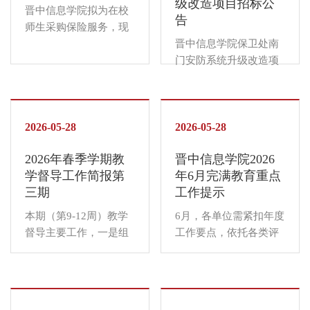
级改造项目招标公
金担保、结算。一、项
XYZC2026-133.招标内
晋中信息学院拟为在校
会计制度；...
告
目基本情况1.项目名
容：详见附件（★该项
师生采购保险服务，现
称：晋中信息学院智能
目报名前请务必联系项
对该项目发布询价公
晋中信息学院保卫处南
工程学院电力电子与运
目负责人确认具体要
告，诚邀具备实力、信
门安防系统升级改造项
动控制综合实验室建设
求）二、投标人应具有
誉良好、承保能力强且
目公开招标，诚邀有实
项目2.招标编号：
的资格要求1.具有独立
售后服务优质的保险公
力、有信誉、供货能力
XYZC2026-063.招标内
企业法人资格，独立承
司报名参与。本项目的
强和售后服务好的供应
容：（具体内容及要求
担民事责任的能力。2.
资金担保及结算工作由
2026-05-28
商报名参加。晋中信息
2026-05-28
详见招标文件）二、投
具有良好的商业信誉和
晋中信息学院负责。
学院负责对该项目的资
标人应具有的资格要求
健全的财务会计制
2026年春季学期教
晋中信息学院2026
一、项目基本情况1.项
金担保、结算。一、项
1.具有独立企业法人资
度。...
学督导工作简报第
年6月完满教育重点
目名称：晋中信息学院
目基本情况1.项目名
格，独立承担民事责任
三期
工作提示
保险服务采购项目2.招
称：晋中信息学院保卫
的能力；2....
标编号：XYZC2026-
处南门安防系统升级改
本期（第9-12周）教学
6月，各单位需紧扣年度
093.招标内容：详见附
造项目2.招标编号：
督导主要工作，一是组
工作要点，依托各类评
件（★该项目报名前请
XYZC2026-073.招标内
织全体教学督导员全面
优与学期总结工作，全
务必联系项目负责人确
容：（具体内容及要求
开展听课查课工作；二
面复盘本学期工作推进
认具体要求）二、投标
详见招标文件）二、投
是全面开展了毕业论文
情况，做好工作亮点挖
人应具有的资格要求1.
标人应具有的资格要求
（设计）答辩检查工
掘与经验总结，为后续
具有独立企业法人资
1.具有独立企业法人资