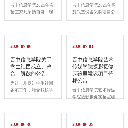
晋中信息学院2026年实
晋中信息学院2026年智
验室家具采购项目，现
慧教室设备采购项目公
对该项目发布询价公
开招标，诚邀有实力、
告，诚邀具备实力、信
有信誉、供货能力强和
誉良好、承保能力强且
售后服务好的供应商报
售后服务优质的公司报
名参加。晋中信息学院
名参与。本项目的资金
2026-07-06
负责对该项目的资金担
2026-07-01
担保及结算工作由晋中
保、结算。一、项目基
晋中信息学院关于
晋中信息学院艺术
信息学院负责。一、项
本情况1.项目名称：晋
学生社团成立、整
传媒学院摄影摄像
目基本情况1.项目名
中信息学院2026年智慧
合、解散的公告
实验室建设项目招
称：晋中信息学院2026
教室设备采购项目2.招
标公告
年实验室家具采购项目
标编号：XYZC2026-
为进一步促进学生社团
2.招标编号：
143.招标内容：（具体
各项工作，结合我校学
晋中信息学院艺术传媒
XYZC2026-153.招标内
内容及要求详见招标文
生社团工作实际，经校
学院摄影摄像实验室建
容：详见附件（★该项
件）二、投标人应具有
团委社团发展中心、学
设项目公开招标，诚邀
目报名前请务必联系项
的资格要求1.具有独立
生社团管理中心研究决
有实力、有信誉、供货
目负责人确认具体要
企业法人资格，独立承
定，对以下学生社团进
能力强和售后服务好的
求）二、投标人应具有
担民事责任的能力；2.
行成立、整合、解散，
2026-06-30
供应商报名参加。晋中
2026-06-25