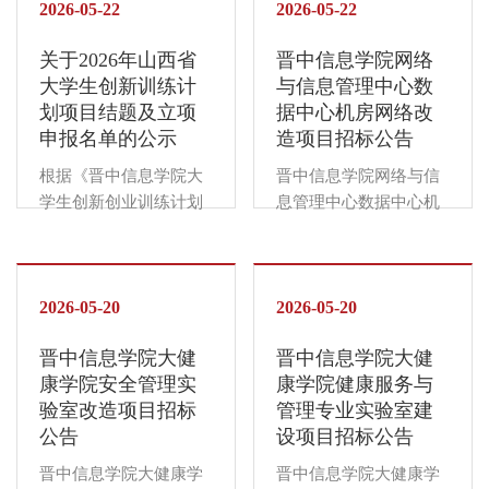
作；三是召开了本学期
2026-05-22
完满教育各项工作有序
2026-05-22
格，独立承担民事责任
格，独立承担民事责任
第三次督导工作例会。
推进奠定良好基础。为
的能力。2....
的能力；2.具有良好的
关于2026年山西省
晋中信息学院网络
一、教学运行督查情况
使各有关单位、各级各
商业信誉和健全的财务
大学生创新训练计
与信息管理中心数
（一）督导听课情况本
类学生组织以及广大学
会计制度；...
划项目结题及立项
据中心机房网络改
期（第9-12周）校、院
生更加直观深刻地了解
申报名单的公示
造项目招标公告
两级督导员共听课352
和把握6月完满教育重点
人次。听课评价结果
工作，现将相关工作指
根据《晋中信息学院大
晋中信息学院网络与信
为：评分在90分以上
导建议提示如下：精准
学生创新创业训练计划
息管理中心数据中心机
（优秀）者50人次，占
发力，提升工作实效。
项目管理办法》（校行
房网络改造项目公开招
14.2%；80-89分（良
针对中期工作座谈会师
字〔2023〕58号）工作
标，诚邀有实力、有信
好）者283人次，占
生反馈的问题和建议，
要求，我校组织评委对
誉、供货能力强和售后
80.4%；70-79分（中
深入实际做好调研与分
2025年立项的省级大学
2026-05-20
服务好的供应商报名参
2026-05-20
等）者19人次，占
析，强化问题的整改落
生创新训练计划项目进
加。晋中信息学院负责
5.4%；70分以下者无。
实，将师生的意见建议
晋中信息学院大健
晋中信息学院大健
行了结题评审，49个项
对该项目的资金担保、
本期督导听课评分“优
切实转化为优化工作举
康学院安全管理实
康学院健康服务与
目结题评审合格；对
结算。一、项目基本情
秀”...
措、...
验室改造项目招标
管理专业实验室建
2026年立项申报的项目
况1.项目名称：晋中信
公告
设项目招标公告
进行了立项评审，53个
息学院网络与信息管理
项目拟推荐省级立项。
中心数据中心机房网络
晋中信息学院大健康学
晋中信息学院大健康学