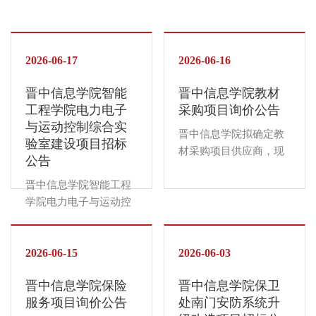
123.招标内容：（具体
次，占78.4%；70-79分
室建设项目公开招标，
设项目公开招标，诚邀
内容及要求详见招标文
（中等）者7人次，占
诚邀有实力、有信誉、
有实力、有信誉、供货
件）二、投标人应具有
3.1%；70分以下者无。
供货能力强和售后服务
能力强和售后服务好的
的资格要求1.具有独立
本期督导听课评分“优
好的供应商报名参加。
2026-06-17
供应商报名参加。晋中
2026-06-16
企业法人资格，独立承
秀”且学生到课率“98%
晋中信息学院负责对该
信息学院负责对该项目
担民事责任的能力；2.
以上”的教师共15人，详
晋中信息学院智能
晋中信息学院教材
项目的资金担保、结
的资金担保、结算。
具有良好的商业信誉和
见附表1。...
工程学院电力电子
采购项目询价公告
算。一、项目基本情况
一、项目基本情况1.项
健全的财务会计制
与运动控制综合实
1.项目名称：晋中信息
目名称：晋中信息学院
晋中信息学院拟确定教
度；...
验室建设项目招标
学院信息工程学院三维
智能工程学院先进制造
材采购项目供应商，现
公告
数字技术实验室建设项
实验室建设项目2.招标
发布本项目询价公告，
目2.招标编号：
编号：XYZC2026-083.
晋中信息学院智能工程
诚邀实力雄厚、信誉良
XYZC2026-103.招标内
招标内容：（具体内容
学院电力电子与运动控
好、服务优质的供应商
容：（具体内容及要求
及要求详见招标文件）
制综合实验室建设项目
报名参与。本项目的资
详见招标文件）二、投
二、投标人应具有的资
公开招标，诚邀有实
金保障及结算工作由晋
标人应具有的资格要求
格要求1.具有独立企业
力、有信誉、供货能力
2026-06-15
中信息学院负责。一、
2026-06-03
1.具有独立企业法人资
法人资格，独立承担民
强和售后服务好的供应
项目基本情况1.项目名
格，独立承担民事责任
事责任的能力；2.具有
晋中信息学院保险
晋中信息学院保卫
商报名参加。晋中信息
称：晋中信息学院教材
的能力；2.具有良好的
良好的商业信誉和健全
服务项目询价公告
处南门安防系统升
学院负责对该项目的资
采购项目2.招标编号：
商业信誉和健全的财务
的财务会计制度；...