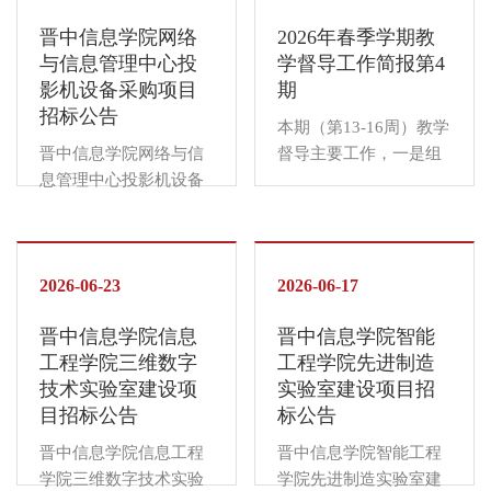
的资格要求1.具有独立
具有良好的商业信誉和
名单如下：一、成立学
信息学院负责对该项目
企业法人资格，独立承
健全的财务会计制度；
晋中信息学院网络
2026年春季学期教
生社团（1个）光影商社
的资金担保、结算。
担民事责任的能力。...
3.具有履行合同所必需
与信息管理中心投
学督导工作简报第4
二、整合学生社团（3
一、项目基本情况1.项
的设备和专业技术能
影机设备采购项目
期
个）“京伦营销社”和“弘
目名称：晋中信息学院
力；...
招标公告
商书社”整合为“承晋弘
艺术传媒学院摄影摄像
本期（第13-16周）教学
商社”“墨竹文学社”和
实验室建设项目2.招标
晋中信息学院网络与信
督导主要工作，一是组
“凌烟阁诗社”整合为“墨
编号：XYZC2026-113.
息管理中心投影机设备
织全体教学督导员全面
竹文学社”“古箫古琴社”
招标内容：（具体内容
采购项目公开招标，诚
开展听课查课工作；二
和“拾音器乐社”整合为
及要求详见招标文件）
邀有实力、有信誉、供
是召开了本学期第四次
“拾音器乐社”三、解散
二、投标人应具有的资
货能力强和售后服务好
督导工作例会。一、教
学生社团（2个）园创手
格要求1.具有独立企业
的供应商报名参加。晋
2026-06-23
学运行督查情况（一）
2026-06-17
绘俱乐部、智兴农经社
法人资格，独立承担民
中信息学院负责对该项
督导听课情况本期（第
...
事责任的能力；2.具有
晋中信息学院信息
晋中信息学院智能
目的资金担保、结算。
13-16周）校、院两级督
良好的商业信誉和健全
工程学院三维数字
工程学院先进制造
一、项目基本情况1.项
导员共听课227人次。
的财务会计制度；...
技术实验室建设项
实验室建设项目招
目名称：晋中信息学院
听课评价结果为：评分
目招标公告
标公告
网络与信息管理中心投
在90分以上（优秀）者
影机设备采购项目2.招
42人次，占18.5%；80-
晋中信息学院信息工程
晋中信息学院智能工程
标编号：XYZC2026-
89分（良好）者178人
学院三维数字技术实验
学院先进制造实验室建