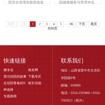
现将名单予以公示。
改造项目2.招标编号：
院安全管理实验室改造
院健康服务与管理专业
XYZC2026-053.招标内
项目公开招标，诚邀有
实验室建设项目公开招
容：（具体内容及要求
实力、有信誉、供货能
标，诚邀有实力、有信
详见招标文件）二、投
力强和售后服务好的供
誉、供货能力强和售后
标人应具有的资格要求
...
首页
上页
1
2
3
4
5
86
下页
尾页
应商报名参加。晋中信
服务好的供应商报名参
1.具有独立企业法人资
共86页
息学院负责对该项目的
加。晋中信息学院负责
格，独立承担民事责任
资金担保、结算。一、
对该项目的资金担保、
的能力；2.具有良好的
项目基本情况1.项目名
结算。一、项目基本情
商业信誉和健全的财务
称：晋中信息学院大健
况1.项目名称：晋中信
会计制度；...
康学院安全管理实验室
息学院大健康学院健康
改造项目2.招标编号：
服务与管理专业实验室
快速链接
联系我们
XYZC2026-043.招标内
建设项目2.招标编号：
容：（具体内容及要求
XYZC2026-033.招标内
微专业
校友网
地址：山西省晋中市太谷区
详见招标文件）二、投
容：（具体内容及要求
我与信院的故事
下载专区
学院路8号
标人应具有的资格要求
详见招标文件）二、投
在信院青春的N
校长信箱
邮编：030800
1.具有独立企业法人资
标人应具有的资格要求
种选择
格，独立承担民事责任
1.具有独立企业法人资
电话：0354-5503866 / 0354-
专题新闻
的能力；2.具有良好的
格，独立承担民事责任
5503623（校办）
商业信誉和健全的财务
的能力；2.具有良好的