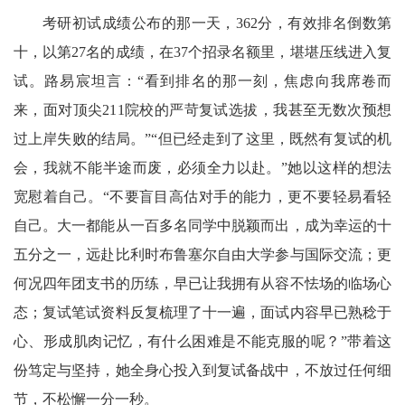
考研初试成绩公布的那一天，362分，有效排名倒数第
十，以第27名的成绩，在37个招录名额里，堪堪压线进入复
试。路易宸坦言：“看到排名的那一刻，焦虑向我席卷而
来，面对顶尖211院校的严苛复试选拔，我甚至无数次预想
过上岸失败的结局。”“但已经走到了这里，既然有复试的机
会，我就不能半途而废，必须全力以赴。”她以这样的想法
宽慰着自己。“不要盲目高估对手的能力，更不要轻易看轻
自己。大一都能从一百多名同学中脱颖而出，成为幸运的十
五分之一，远赴比利时布鲁塞尔自由大学参与国际交流；更
何况四年团支书的历练，早已让我拥有从容不怯场的临场心
态；复试笔试资料反复梳理了十一遍，面试内容早已熟稔于
心、形成肌肉记忆，有什么困难是不能克服的呢？”带着这
份笃定与坚持，她全身心投入到复试备战中，不放过任何细
节，不松懈一分一秒。