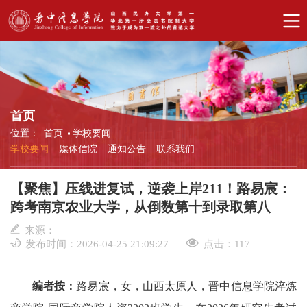
首页
位置：
首页
学校要闻
学校要闻
媒体信院
通知公告
联系我们
【聚焦】压线进复试，逆袭上岸211！路易宸：
跨考南京农业大学，从倒数第十到录取第八
来源：
发布时间：2026-04-25 21:09:27
点击：
117
编者按：
路易宸，女，山西太原人，晋中信息学院淬炼