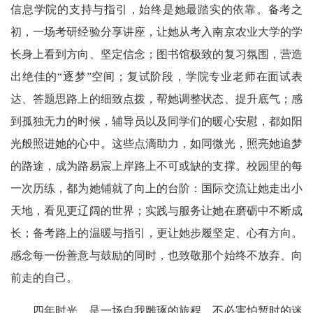
信息学院的支持与指引，始终是她最踏实的依靠。备考之
初，一场考研经验分享讲座，让她从考入南京农业大学的学
长身上看到方向、坚定信念；图书馆极致的复习氛围，营造
出绝佳的“逐梦”空间；复试阶段，学院专业老师在面试表
达、答题思路上的细致点拨，帮她调整状态、提升底气；感
到孤独无力的时候，辅导员以及同学们的暖心安慰，都如阳
光般照进她的心中。这些点滴助力，如同微光，照亮她追梦
的路途，成为路易宸上岸路上不可或缺的支撑。校园里的每
一次历练，都为她铺就了向上的台阶：国际交流让她走出小
天地，看见更辽阔的世界；实践与服务让她在磨砺中不断成
长；备考路上的温暖与指引，更让她步履坚定、心有方向。
感念每一份善意与鼓励的同时，也致敬那个始终不放弃、向
前走的自己。
四年时光，是一场自我雕琢的旅程。不必害怕暂时的迷