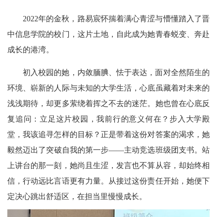
2022年的金秋，路易宸怀揣着满心青涩与懵懂踏入了晋
中信息学院的校门，这片土地，自此成为她青春蜕变、奔赴
成长的港湾。
初入校园的她，内敛腼腆、怯于表达，面对全然陌生的
环境、崭新的人际与未知的大学生活，心底虽藏着对未来的
浅浅期待，却更多萦绕着挥之不去的迷茫。她也曾在心底反
复追问：立足这片校园，我前行的意义何在？步入大学殿
堂，我该追寻怎样的目标？正是带着这份对答案的渴求，她
毅然迈出了突破自我的第一步——主动竞选班级团支书。站
上讲台的那一刻，她尚且生涩，发言也不算从容，却始终相
信，行动远比言语更有力量。从接过这份责任开始，她便下
定决心跳出舒适区，在担当里慢慢成长。