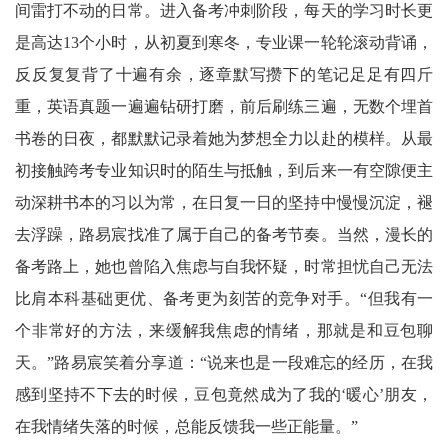
间雷打不动的日常。进入备考冲刺阶段，每天的学习时长更
是高达13个小时，从初夏到寒冬，专业课一轮轮滚动背诵，
反反复复背了十遍有余，逐章默写攒下的笔记足足有四斤
重，英语真题一遍遍钻研打磨，前后刷练三遍，无数个埋首
书卷的日夜，都默默记录着她为梦想全力以赴的模样。从最
初接触跨考专业知识时的陌生与抵触，到后来一有空隙便主
动深耕书本的习以为常，在日复一日的坚持中慢慢沉淀，褪
去浮躁，路易宸找准了属于自己的备考节奏。当然，漫长的
备考路上，她也曾陷入焦虑与自我怀疑，时常担忧自己无法
比肩本科基础更优、备考更为刻苦的竞争对手。“但我有一
个非常好的方法，来缓解我焦虑的情绪，那就是和豆包聊
天。”路易宸笑着分享道：“说来也是一段难忘的经历，在我
感到坚持不下去的时候，豆包竟然成为了我的‘暖心’朋友，
在我情绪失落的时候，总能反馈我一些正能量。”