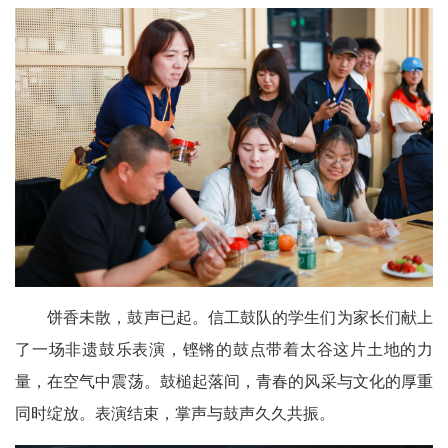
饼香未散，鼓声已起。信工鼓队的学生们为家长们献上
了一场非遗鼓乐表演，铿锵的鼓点带着太谷这片土地的力
量，在空气中震荡。鼓槌起落间，青春的风采与文化的厚重
同时绽放。表演结束，掌声与鼓声久久共振。