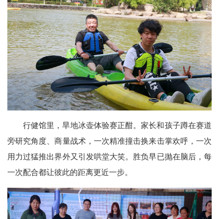
行健馆里，旱地冰壶体验赛正酣。家长和孩子蹲在赛道
旁研究角度、商量战术，一次精准撞击换来击掌欢呼，一次
用力过猛推出界外又引发哄堂大笑。胜负早已抛在脑后，每
一次配合都让彼此的距离更近一步。