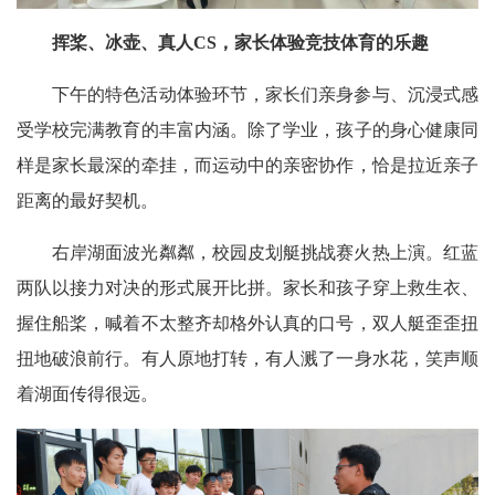
挥桨、
冰
壶、
真人
CS，家长
体验竞技体育的乐趣
下午的特色活动体验环节，家长们亲身参与、沉浸式感
受学校完满教育的丰富内涵。除了学业，孩子的身心健康同
样是家长最深的牵挂，而运动中的亲密协作，恰是拉近亲子
距离的最好契机。
右岸湖面波光粼粼，校园皮划艇挑战赛火热上演。红蓝
两队以接力对决的形式展开比拼。家长和孩子穿上救生衣、
握住船桨，喊着不太整齐却格外认真的口号，双人艇歪歪扭
扭地破浪前行。有人原地打转，有人溅了一身水花，笑声顺
着湖面传得很远。