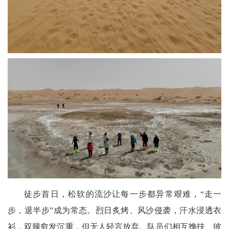
徒步首日，松软的流沙让每一步都异常艰难，“走一
步，退半步”成为常态。烈日炙烤、风沙侵袭，汗水浸透衣
衫，双腿愈发沉重，但无人轻言放弃。队员们相互搀扶、彼