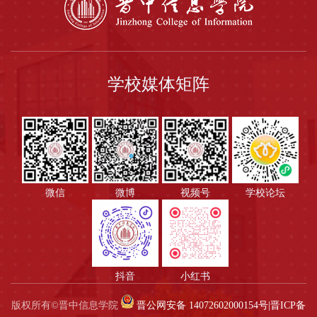
学校媒体矩阵
微信
微博
视频号
学校论坛
抖音
小红书
版权所有©晋中信息学院
晋公网安备 14072602000154号
|
晋ICP备