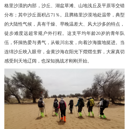
格里沙漠的内部，沙丘、湖盆草滩、山地浅丘及平原等交错
分布；其中沙丘面积占71％。且腾格里沙漠地处温带，典型
的大陆性气候，具有干燥、早晚温差大、风大沙多的特点，
徒步难度远超常规户外行程。这支平均年龄20岁的青年队
伍，怀揣热爱与勇气，从银川出发，向着沙海腹地挺进。当
连绵沙丘映入眼帘，金黄沙海在阳光下熠熠生辉，大家真切
感受到天地辽阔，也深知挑战才刚刚开始。