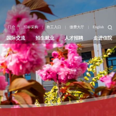
|
|
|
|
门户
招标采购
教工入口
缴费大厅
English
国际交流
招生就业
人才招聘
走进信院