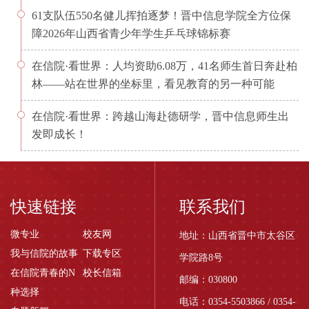
61支队伍550名健儿挥拍逐梦！晋中信息学院全方位保
障2026年山西省青少年学生乒乓球锦标赛
在信院·看世界：人均资助6.08万，41名师生首日奔赴柏
林——站在世界的坐标里，看见教育的另一种可能
在信院·看世界：跨越山海赴德研学，晋中信息师生出
发即成长！
快速链接
联系我们
微专业
校友网
地址：山西省晋中市太谷区
我与信院的故事
下载专区
学院路8号
在信院青春的N
校长信箱
邮编：030800
种选择
电话：0354-5503866 / 0354-