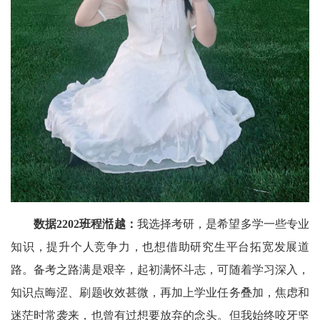
数据2202班程湉越
：
我选择考研，是希望多学一些专业
知识，提升个人竞争力，也想借助研究生平台拓宽发展道
路。备考之路满是艰辛，起初满怀斗志，可随着学习深入，
知识点晦涩、刷题收效甚微，再加上学业任务叠加，焦虑和
迷茫时常袭来，也曾有过想要放弃的念头。但我始终咬牙坚