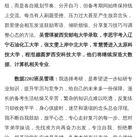
组，而是各自规划节奏、分开自习，但备考期间始终保持线
上交流。每当有人刷题受挫、压力过大甚至产生放弃念头，
群里便会相互发送鼓励寄语、倾听烦恼、分享复习技巧与调
整心态的方法。
吴雪瑛被西安邮电大学录取，李思宇考入辽
宁石油化工大学，张文雯上岸中北大学，常慧赟进入太原科
技大学，程湉越圆梦西安科技大学，
他们将
继续深造大数
据
、
计算机相关专业
。
数据2202班吴雪瑛：
我选择考研，是希望进一步钻研专
业知识，提升学历与竞争力，给自己的未来多一份保障。漫
长的备考生活枯燥又辛苦，繁杂的知识点难以吃透，反复练
习却收效平平，身心俱疲时，迷茫和退缩的念头总会浮现。
我不断自我鼓励，放平心态，专心走好复习的每一步。想对
学弟学妹说，先找准方向再奋力出发，专注自我、拒绝攀