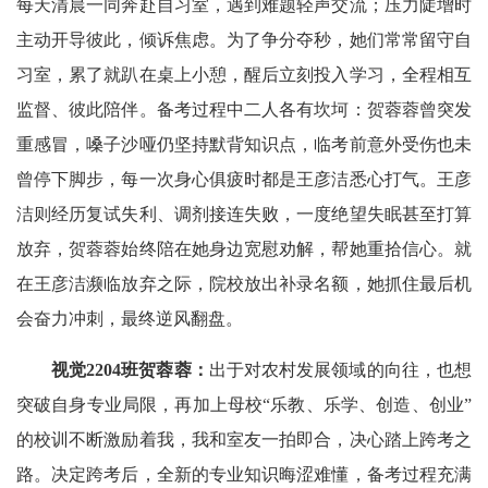
每天清晨一同奔赴自习室，遇到难题轻声交流；压力陡增时
主动开导彼此，倾诉焦虑。为了争分夺秒，她们常常留守自
习室，累了就趴在桌上小憩，醒后立刻投入学习，全程相互
监督、彼此陪伴。备考过程中二人各有坎坷：贺蓉蓉曾突发
重感冒，嗓子沙哑仍坚持默背知识点，临考前意外受伤也未
曾停下脚步，每一次身心俱疲时都是王彦洁悉心打气。王彦
洁则经历复试失利、调剂接连失败，一度绝望失眠甚至打算
放弃，贺蓉蓉始终陪在她身边宽慰劝解，帮她重拾信心。就
在王彦洁濒临放弃之际，院校放出补录名额，她抓住最后机
会奋力冲刺，最终逆风翻盘。
视觉2204班贺蓉蓉：
出于对农村发展领域的向往，也想
突破自身专业局限，再加上母校“乐教、乐学、创造、创业”
的校训不断激励着我，我和室友一拍即合，决心踏上跨考之
路。决定跨考后，全新的专业知识晦涩难懂，备考过程充满