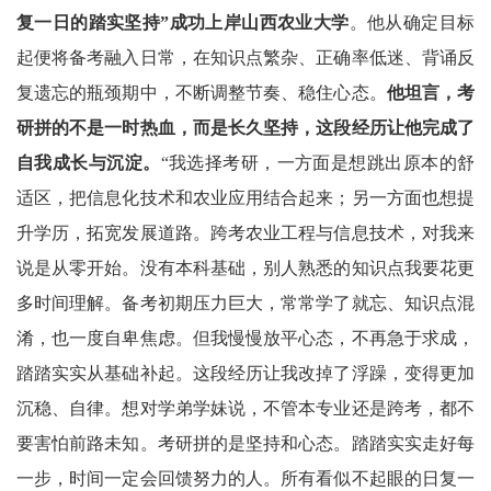
复一日的踏实坚持”成功上岸山西农业大学
。他从确定目标
起便将备考融入日常，在知识点繁杂、正确率低迷、背诵反
复遗忘的瓶颈期中，不断调整节奏、稳住心态。
他坦言，考
研拼的不是一时热血，而是长久坚持，这段经历让他完成了
自我成长与沉淀。
“
我选择考研，一方面是想跳出原本的舒
适区，把信息化技术和农业应用结合起来；另一方面也想提
升学历，拓宽发展道路。跨考农业工程与信息技术，对我来
说是从零开始。没有本科基础，别人熟悉的知识点我要花更
多时间理解。备考初期压力巨大，常常学了就忘、知识点混
淆，也一度自卑焦虑。但我慢慢放平心态，不再急于求成，
踏踏实实从基础补起。这段经历让我改掉了浮躁，变得更加
沉稳、自律。想对学弟学妹说，不管本专业还是跨考，都不
要害怕前路未知。考研拼的是坚持和心态。踏踏实实走好每
一步，时间一定会回馈努力的人。
所有看似不起眼的日复一