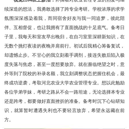
续深造的想法，我勇敢选择了跨专业考研。学校浓厚的求学
氛围深深感染着我，而同宿舍好友与我一同追梦，彼此陪
伴、互相督促，也让我拥有了直面挑战的十足底气。备考日
子里，我每天和室友早出晚归，在自习室里深耕新知识，在
无数个挑灯夜读的夜晚并肩前行。初试后我精心筹备复试，
却遗憾止步。不甘心的我立刻着手调剂，接连失败后陷入极
度失落与焦虑，甚至一度想要放弃。就在濒临绝望之时，意
外等到了院校的补录名额，我立刻调整状态把握住机会，最
终成功逆袭，考取河北农业大学农业管理专业。想以此勉励
各位学弟学妹，考研之路从不会一路坦途，无论选择本专业
还是跨考，都要做好直面挫折的准备。备考时沉下心钻研知
识，就算暂时遭遇失利也不要轻言放弃，希望永远藏在前
方。