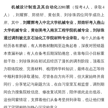
机械设计制造及其自动化
2201班
（报考4人，录取4
人），刘耀辉、郑焙轩、黄创美、刘珍珠四位同学成功上
岸。其中，
刘耀辉考入中北大学机械专业，郑焙轩考入燕山
大学机械专业，黄创美考入南京工程学院机械专业，刘珍珠
通过调剂被北京石油化工学院材料专业录取。
每个人的备考
经历各有磨砺，有人将教材翻阅至边角起卷，深夜对照错题
本查漏补缺；有人在备考后期深陷倦怠，依靠每日小目标重
拾干劲；刘珍珠则在初试后经历了漫长的调剂阶段，顶着压
力联络院校、完善材料、梳理跨学科知识，最终在忐忑等待
中顺利拿到录取通知。尽管各自方向不同，但大家始终并肩
同行，分享笔记与刷题方法，在自习室里互相监督，调剂期
间合力搜集院校信息、修改复试简历，陪伴彼此走出低谷。
这份同窗情谊，支撑着他们从备考坚持到录取，也让他们懂
得了守望相助与静心沉淀的意义。