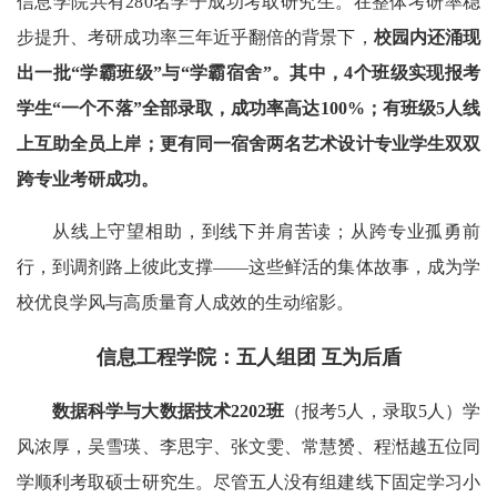
信息学院共有280名学子成功考取研究生。在整体考研率稳
步提升、考研成功率三年近乎翻倍的背景下，
校园内还涌现
出一批“学霸班级”与“学霸宿舍”
。
其中，
4个班级实现报考
学生“一个不落”全部录取，成功率高达100%
；
有班级5人线
上互助
全员上岸
；
更有同一宿舍两名艺术设计专业学生双双
跨专业考研
成功
。
从线上守望相助，到线下并肩苦读；从跨专业孤勇前
行，到调剂路上彼此支撑——这些鲜活的集体故事，成为学
校优良学风与高质量育人成效的生动缩影。
信息工程学院：五人组团 互为后盾
数据
科学与大数据技术
2202班
（报考5人，录取5人）学
风浓厚，吴雪瑛、李思宇、张文雯、常慧赟、程湉越五位同
学顺利考取硕士研究生。尽管五人没有组建线下固定学习小