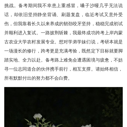
挑战。备考期间我不幸患上重感冒，嗓子沙哑几乎无法说
话，却依旧坚持静坐背诵、刷题复盘，临近考试又意外受
伤，但我靠着长久以来养成的韧劲咬牙坚持，稳稳完成初试
并顺利进入复试。一路披荆斩棘，我最终成功跨考上岸内蒙
古农业大学农村发展专业。想对学弟学妹们说，考研本就是
一场漫长的修行，跨考更是充满考验，既然定下目标就要脚
踏实地、全力以赴。备考路上难免会遭遇困境与疲惫，不妨
寻一位志同道合的伙伴携手前行，相互支撑。请始终相信，
所有默默付出的努力都不会白费。