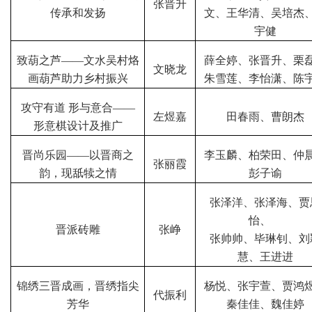
张晋升
传承和发扬
文、王华清、吴培杰
宇健
致葫之芦——文水吴村烙
薛全婷、张晋升、栗
文晓龙
画葫芦助力乡村振兴
朱雪莲、李怡潇、陈
攻守有道
形与意合——
左煜嘉
田春雨、曹朗杰
形意棋设计及推广
晋尚乐园——以晋商之
李玉麟、柏荣田、仲
张丽霞
韵，现舐犊之情
彭子谕
张泽洋、张泽海、贾
怡、
晋派砖雕
张峥
张帅帅、毕琳钊、刘
慧、王进进
锦绣三晋成画，晋绣指尖
杨悦、张宇萱、贾鸿
代振利
芳华
秦佳佳、魏佳婷