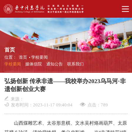
首页
位置：
首页
学校要闻
学校要闻
媒体信院
通知公告
联系我们
弘扬创新 传承非遗——我校举办2023乌马河·非
遗创新创业大赛
来源：
发布时间：2023-11-17 09:40:04
点击：
789
山西煤雕艺术、太谷形意棋、文水吴村烙画葫芦、太原