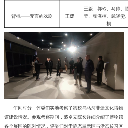
王媛、郭玲、马帅、
背棍——无言的戏剧
王媛
莹、翟泽楠、武晓雯
桐
午间时分，评委们实地考察了我校乌马河非遗文化博物
馆建设情况。参观考察期间，盛卓立院长详细介绍了博物馆
各个展区的陈列情况，评委们对于静态展示区与活态传习区