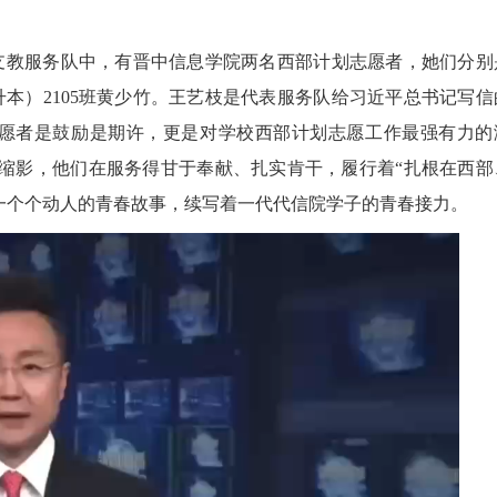
的支教服务队中，有晋中信息学院两名西部计划志愿者，她们分别
升本）2105班黄少竹。王艺枝是代表服务队给习近平总书记写信
愿者是鼓励是期许，更是对学校西部计划志愿工作最强有力的
的缩影，他们在服务得甘于奉献、扎实肯干，履行着“扎根在西部
一个个动人的青春故事，续写着一代代信院学子的青春接力。