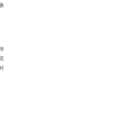
善
传
完
时