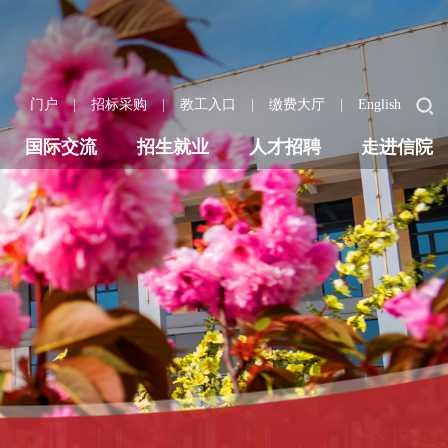
|
|
|
|
门户
招标采购
教工入口
缴费大厅
English
国际交流
招生就业
人才招聘
走进信院