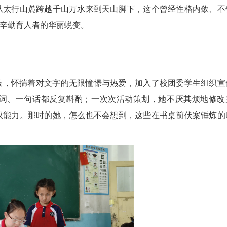
从太行山麓跨越千山万水来到天山脚下，这个曾经性格内敛、不
辛勤育人者的华丽蜕变。
艺枝，怀揣着对文字的无限憧憬与热爱，加入了校团委学生组织宣
词、一句话都反复斟酌；一次次活动策划，她不厌其烦地修改
驭能力。那时的她，怎么也不会想到，这些在书桌前伏案锤炼的