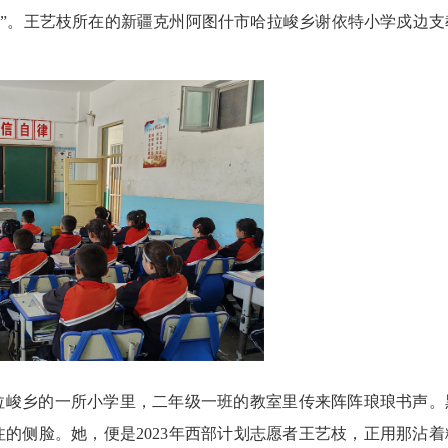
学之星”。王艺枝所在的新疆克州阿图什市哈拉峻乡谢依特小学戍边支
拉峻乡的一所小学里，二年级一班的教室里传来阵阵琅琅书声。
的侧脸。她，便是2023年西部计划志愿者王艺枝，正用那沾着