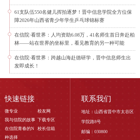
61支队伍550名健儿挥拍逐梦！晋中信息学院全方位保
障2026年山西省青少年学生乒乓球锦标赛
在信院·看世界：人均资助6.08万，41名师生首日奔赴柏
林——站在世界的坐标里，看见教育的另一种可能
在信院·看世界：跨越山海赴德研学，晋中信息师生出
发即成长！
快速链接
联系我们
微专业
校友网
地址：山西省晋中市太谷区
我与信院的故事
下载专区
学院路8号
在信院青春的N
校长信箱
邮编：030800
种选择