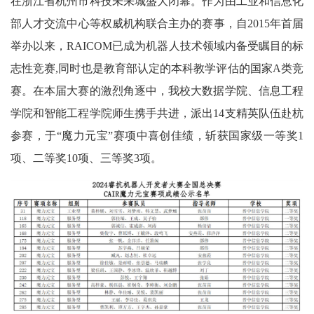
在浙江省杭州市科技未来城盛大闭幕。作为由工业和信息化
部人才交流中心等权威机构联合主办的赛事，自2015年首届
举办以来，RAICOM已成为机器人技术领域内备受瞩目的标
志性竞赛,同时也是教育部认定的本科教学评估的国家A类竞
赛。在本届大赛的激烈角逐中，我校大数据学院、信息工程
学院和智能工程学院师生携手共进，派出14支精英队伍赴杭
参赛，于“魔力元宝”赛项中喜创佳绩，斩获国家级一等奖1
项、二等奖10项、三等奖3项。