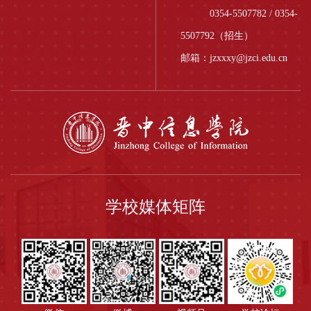
0354-5507782 / 0354-
5507792（招生）
邮箱：jzxxxy@jzci.edu.cn
学校媒体矩阵