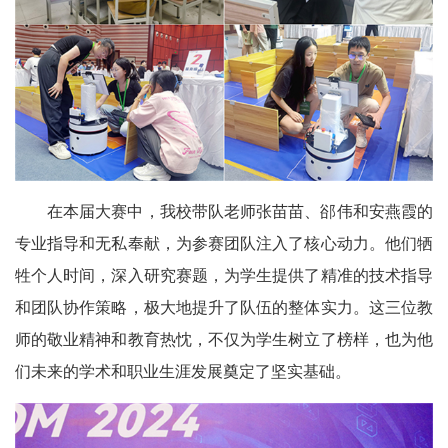
在本届大赛中，我校带队老师张苗苗、郤伟和安燕霞的
专业指导和无私奉献，为参赛团队注入了核心动力。他们牺
牲个人时间，深入研究赛题，为学生提供了精准的技术指导
和团队协作策略，极大地提升了队伍的整体实力。这三位教
师的敬业精神和教育热忱，不仅为学生树立了榜样，也为他
们未来的学术和职业生涯发展奠定了坚实基础。