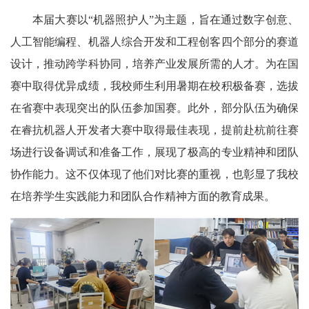
本届大赛以“机器照护人”为主题，旨在通过数字创意、
人工智能编程、机器人综合开发和工程创客四个部分的赛道
设计，推动跨学科协同，培养产业发展所需的人才。为在国
赛中取得优异成绩，我校师生利用暑期在校积极备赛，选拔
在省赛中表现突出的队伍参加国赛。此外，部分队伍为确保
在睿抗机器人开发者大赛中取得最佳表现，提前赴杭前往赛
场进行设备调试和准备工作，展现了极高的专业精神和团队
协作能力。这不仅体现了他们对比赛的重视，也彰显了我校
在培养学生实践能力和团队合作精神方面的教育成果。