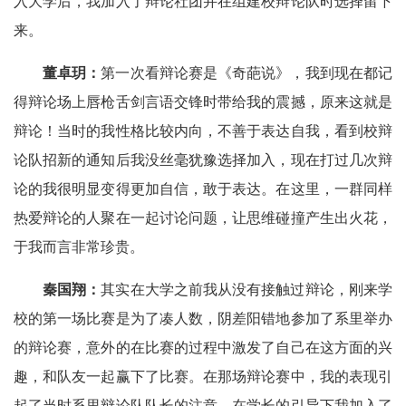
入大学后，我加入了辩论社团并在组建校辩论队时选择留下
来。
董卓玥：
第一次看辩论赛是《奇葩说》，我到现在都记
得辩论场上唇枪舌剑言语交锋时带给我的震撼，原来这就是
辩论！当时的我性格比较内向，不善于表达自我，看到校辩
论队招新的通知后我没丝毫犹豫选择加入，现在打过几次辩
论的我很明显变得更加自信，敢于表达。在这里，一群同样
热爱辩论的人聚在一起讨论问题，让思维碰撞产生出火花，
于我而言非常珍贵。
秦国翔：
其实在大学之前我从没有接触过辩论，刚来学
校的第一场比赛是为了凑人数，阴差阳错地参加了系里举办
的辩论赛，意外的在比赛的过程中激发了自己在这方面的兴
趣，和队友一起赢下了比赛。在那场辩论赛中，我的表现引
起了当时系里辩论队队长的注意，在学长的引导下我加入了