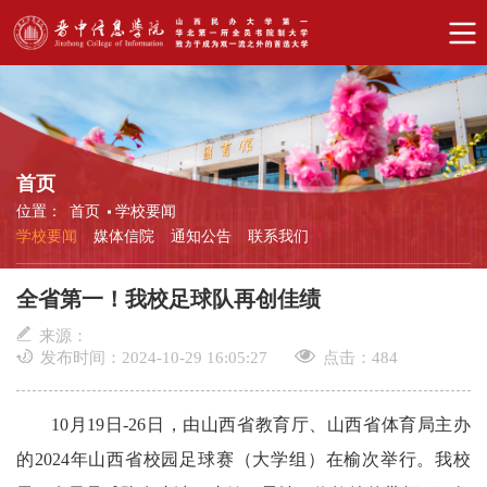
首页
位置：
首页
学校要闻
学校要闻
媒体信院
通知公告
联系我们
全省第一！我校足球队再创佳绩
来源：
发布时间：2024-10-29 16:05:27
点击：
484
10月19日-26日，由山西省教育厅、山西省体育局主办
的2024年山西省校园足球赛（大学组）在榆次举行。我校