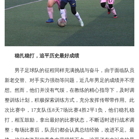
稳扎稳打，追平历史最好成绩
男子足球队的征程同样充满挑战与奋斗，由于面临队员
新老交替、对手实力强劲等问题，近几年男足的成绩并不理
想。然而，他们并没有气馁，在教练的精心指导下，及时调
整训练计划，积极探索训练方式，充分发挥传帮带作用。此
次比赛中，17支队伍8天7场比赛4胜2平1负，他们稳扎稳
打，相互鼓励，拿出最好的比赛状态，不断适时进行战术调
整；每场比赛后，队员们都会认真总结经验，改进不足。最