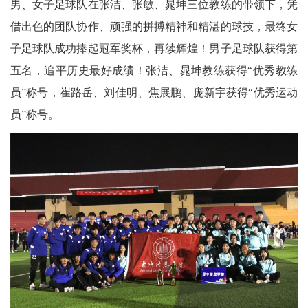
男、女子足球队在张洁、张敏、晁坤三位教练的带领下，凭
借出色的团队协作、顽强的拼搏精神和精湛的球技，最终女
子足球队成功捧起冠军奖杯，再续辉煌！男子足球队获得第
五名，追平历史最好成绩！张洁、晁坤教练获得“优秀教练
员”称号，崔路岳、刘佳明、焦展鹏、庞新宇获得“优秀运动
员”称号。