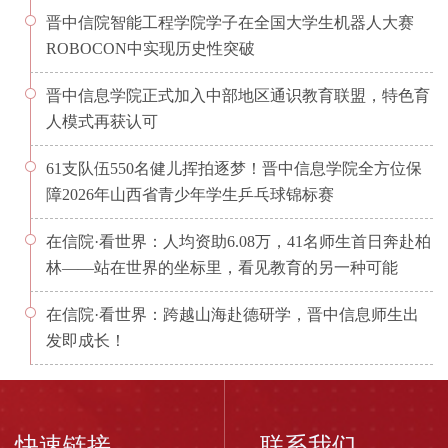
晋中信院智能工程学院学子在全国大学生机器人大赛
ROBOCON中实现历史性突破
晋中信息学院正式加入中部地区通识教育联盟，特色育
人模式再获认可
61支队伍550名健儿挥拍逐梦！晋中信息学院全方位保
障2026年山西省青少年学生乒乓球锦标赛
在信院·看世界：人均资助6.08万，41名师生首日奔赴柏
林——站在世界的坐标里，看见教育的另一种可能
在信院·看世界：跨越山海赴德研学，晋中信息师生出
发即成长！
快速链接
联系我们