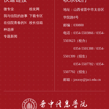
微专业
校友网
地址：山西省晋中市太谷区
我与信院的故事
下载专区
学院路8号
在信院青春的N
校长信箱
邮编：030800
种选择
电话：0354-5503866 / 0354-
专题新闻
5503623（校办）
0354-5501388 / 0354-
5501399（招生）
0354-5507782 / 0354-
5507792（招生）
邮箱：jzxxxy@jzci.edu.cn