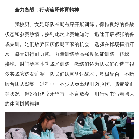
全力备战，行动诠释体育精神
我校男、女足球队长期有序开展训练，保持良好的备战
状态和参赛热情，接到此次比赛通知时，迅速开启紧张的备
战集训。她们放弃国庆假期回家的机会，选择在操场挥洒汗
水，每天进行耐力跑、力量训练等高强度体能训练，传球、
接球、射门等基本功战术训练，教练们还为队员们创造了很
多实战演练友谊赛，队员们认真研讨战术，积极配合，不断
磨合团队默契。过程中，不少队员出现肌肉拉伤、膝盖流血
等状况，但她们仍咬牙坚持，不言放弃，用行动书写着强大
的体育拼搏精神。