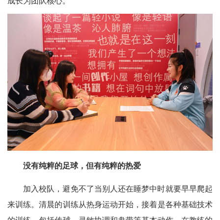
成长为团队核心。
没有纯粹的足球，但有纯粹的热爱
加入校队，避免不了当别人还在睡梦中时就要早早爬起
来训练。清晨的训练从热身运动开始，接着是各种基础技术