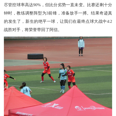
尽管控球率高达90%，但比分劣势一直未变。比赛还剩十分
钟时，教练调整阵型为3前锋，准备放手一搏。结果奇迹真
的发生了，新生的绝平一球，让我们在最终点球大战中4:2
战胜对手，将荣誉带回了阿信。