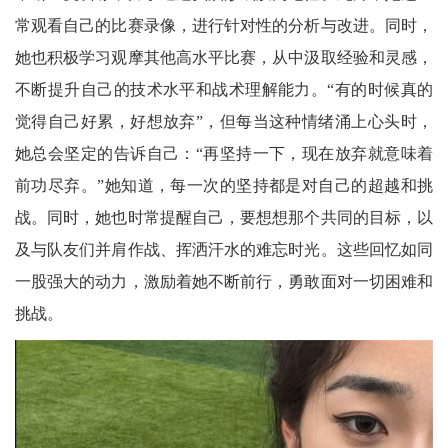
常观看自己的比赛录像，进行针对性的分析与改进。同时，
她也积极学习观摩其他高水平比赛，从中汲取经验和灵感，
不断提升自己的技术水平和战术理解能力。“有的时候真的
觉得自己好累，好想放弃”，但每当这种情绪涌上心头时，
她总会坚定的告诉自己：“再坚持一下，现在放弃就意味着
前功尽弃。”她知道，每一次的坚持都是对自己的超越和挑
战。同时，她也时常提醒自己，要想想那个共同的目标，以
及与队友们并肩作战、挥洒汗水的难忘时光。这些回忆如同
一股强大的动力，激励着她不断前行，勇敢面对一切困难和
挑战。