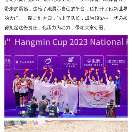
带来的震撼，这给了她展示自己的平台，也打开了她新世界
的大门。一路走到大四，当上了队长，成为顶梁柱，就必须
得担起这份责任，化压力为动力，带领大家夺冠。