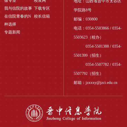
微专业
校友网
地址：山西省晋中市太谷区
我与信院的故事
下载专区
学院路8号
在信院青春的N
校长信箱
邮编：030800
种选择
电话：0354-5503866 / 0354-
专题新闻
5503623（校办）
0354-5501388 / 0354-
5501399（招生）
0354-5507782 / 0354-
5507792（招生）
邮箱：jzxxxy@jzci.edu.cn