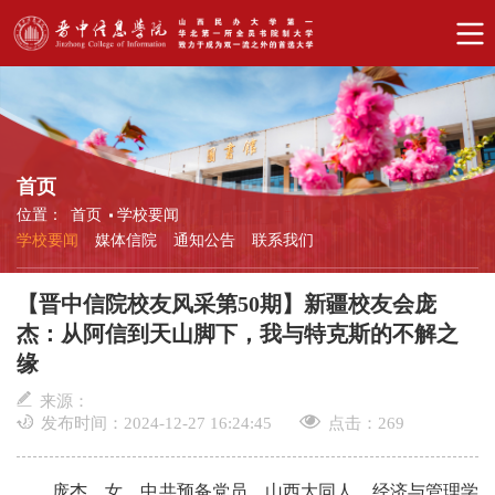
首页
位置：
首页
学校要闻
学校要闻
媒体信院
通知公告
联系我们
【晋中信院校友风采第50期】新疆校友会庞
杰：从阿信到天山脚下，我与特克斯的不解之
缘
来源：
发布时间：2024-12-27 16:24:45
点击：
269
庞杰，女，中共预备党员，山西大同人，经济与管理学