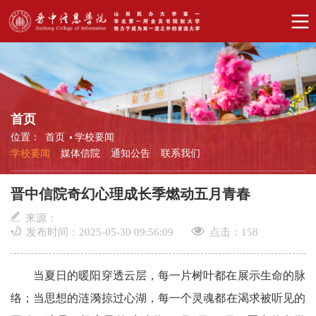
首页
位置：
首页
学校要闻
学校要闻
媒体信院
通知公告
联系我们
晋中信院奇幻心理成长季燃动五月青春
来源：
发布时间：2025-05-30 09:56:09
点击：
158
当夏日的暖阳穿透云层，每一片树叶都在展示生命的脉
络；当思想的涟漪掠过心湖，每一个灵魂都在渴求被听见的