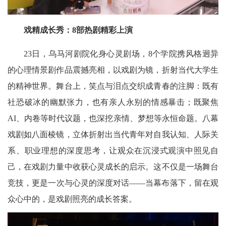
戏精成长秀：8部热剧精彩上演
23日，乌马河剧院化身心灵剧场，8个学院携风格迥异
的心理情景剧作品震撼亮相，以戏剧为镜，折射当代大学生
的精神世界。舞台上，笑点与泪点交织成青春的注脚：既有
社恐破冰的幽默张力，也有亲人永别的情感暴击；既聚焦
AI、内卷等时代议题，也深挖亲情、梦想等永恒命题。八幕
戏剧如八面棱镜，立体折射出当代青年对自我认知、人际关
系、职业理想的深度思考，让观众在沉浸式观演中照见自
己，在戏剧力量中收获心灵成长的启示。这不仅是一场舞台
竞技，更是一次与心灵的深度对话——当幕布落下，留在观
众心中的，是戏剧照亮的成长答案。