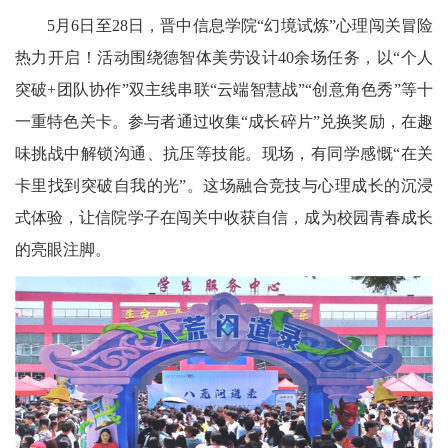
5月6日至28日，晋中信息学院“幻境试炼”心理闯关冒险
热力开启！活动围绕德智体美劳设计40余场任务，以“个人
突破+团队协作”双主线串联“云端智慧战”“创意角色秀”等十
一重特色关卡。参与者通过收集“成长碎片”兑换奖励，在趣
味挑战中解锁沟通、抗压等技能。现场，有同学感慨“在关
卡里找到突破自我的光”。这场融合竞技与心理成长的沉浸
式体验，让信院学子在闯关中收获自信，成为校园青春成长
的亮眼注脚。