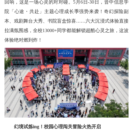
回响，这是一场心灵的对对碰。5月6日-30日，晋中信息学
院「心途・共赴」主题心理成长季强势来袭！奇幻探险副
本、戏剧舞台大秀、书院盲盒惊喜……六大沉浸式体验直接
拉满氛围感，全校13000+同学都能解锁超酷心灵之旅，这波
体验绝对燃到炸！
幻境试炼ing！校园心理闯关冒险火热开启