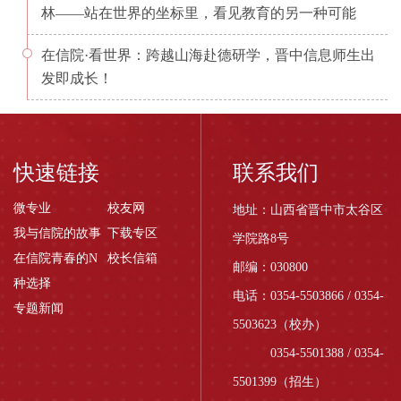
林——站在世界的坐标里，看见教育的另一种可能
在信院·看世界：跨越山海赴德研学，晋中信息师生出
发即成长！
快速链接
联系我们
微专业
校友网
地址：山西省晋中市太谷区
我与信院的故事
下载专区
学院路8号
在信院青春的N
校长信箱
邮编：030800
种选择
电话：0354-5503866 / 0354-
专题新闻
5503623（校办）
0354-5501388 / 0354-
5501399（招生）