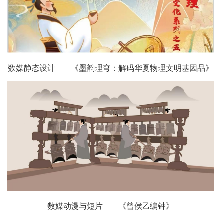
数媒静态设计——《墨韵理穹：解码华夏物理文明基因品》
数媒动漫与短片——《曾侯乙编钟》