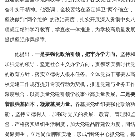
奋斗实干精神。他强调，全校要站在坚定捍卫“两个确立”、
坚决做到“两个维护”的政治高度，扎实开展深入贯彻中央八
项规定精神学习教育，学查改一体推进，为学校高质量发展
提供坚强作风保障。
他提出，
一是要
强化政治引领，把牢办学方向
。
坚持和
加强党的领导，坚定社会主义办学方向，贯彻落实新时代党
的教育方针，落实立德树人根本任务。全体党员干部要以高
校党建工作规范提升专项行动为契机，推进党建与业务工作
深度融合，以高质量党建引领学校事业高质量发展。
二是要
着眼强基固本，凝聚基层力量
。
各基层党组织要强化政治功
能，坚持立德树人，加强对党员的发展、教育、管理和监
督，严格落实组织生活制度，加大党建品牌建设力度，团结
凝聚师生，立足岗位脚踏实地，形成“围绕中心抓党建，抓