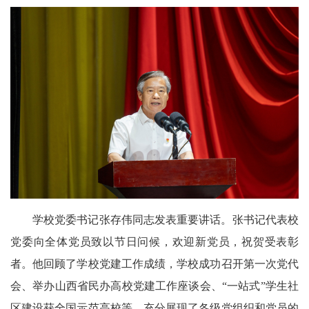
学校党委书记张存伟同志发表重要讲话。张书记代表校
党委向全体党员致以节日问候，欢迎新党员，祝贺受表彰
者。他回顾了学校党建工作成绩，学校成功召开第一次党代
会、举办山西省民办高校党建工作座谈会、“一站式”学生社
区建设获全国示范高校等，充分展现了各级党组织和党员的