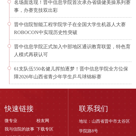
名场面迭现！晋中信息学院首次承办省级健美操系列赛
事，办赛竞技双出彩
晋中信院智能工程学院学子在全国大学生机器人大赛
ROBOCON中实现历史性突破
晋中信息学院正式加入中部地区通识教育联盟，特色育
人模式再获认可
61支队伍550名健儿挥拍逐梦！晋中信息学院全方位保
障2026年山西省青少年学生乒乓球锦标赛
快速链接
联系我们
微专业
校友网
地址：山西省晋中市太谷区
我与信院的故事
下载专区
学院路8号