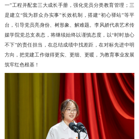
一”工程并配套三大成长手册，强化党员分类教育管理；三
是建立“我为群众办实事”长效机制，搭建“初心驿站”等平
台，引导党员亮身份、树形象、解难题。李风娇代表艺术传
媒学院党总支表态，将继续始终以谨慎态度，以“时时放心
不下”的责任担当，在总结成绩中找差距，在对标先进中明
方向，把党建工作做得更实、更细、更暖，为教育事业发展
筑牢红色根基！