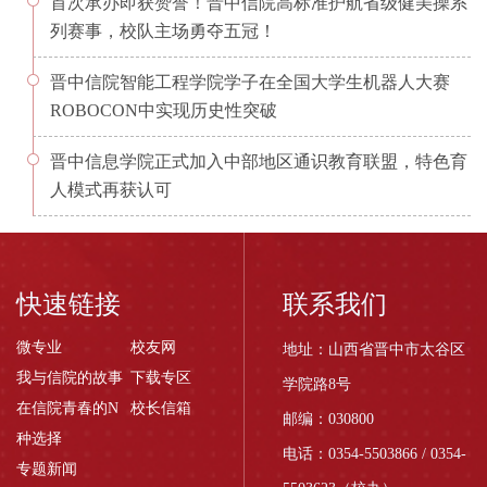
首次承办即获赞誉！晋中信院高标准护航省级健美操系
列赛事，校队主场勇夺五冠！
晋中信院智能工程学院学子在全国大学生机器人大赛
ROBOCON中实现历史性突破
晋中信息学院正式加入中部地区通识教育联盟，特色育
人模式再获认可
快速链接
联系我们
微专业
校友网
地址：山西省晋中市太谷区
我与信院的故事
下载专区
学院路8号
在信院青春的N
校长信箱
邮编：030800
种选择
电话：0354-5503866 / 0354-
专题新闻