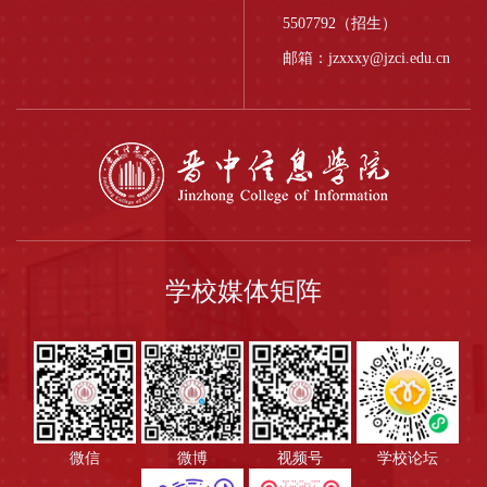
5507792（招生）
邮箱：jzxxxy@jzci.edu.cn
学校媒体矩阵
微信
微博
视频号
学校论坛