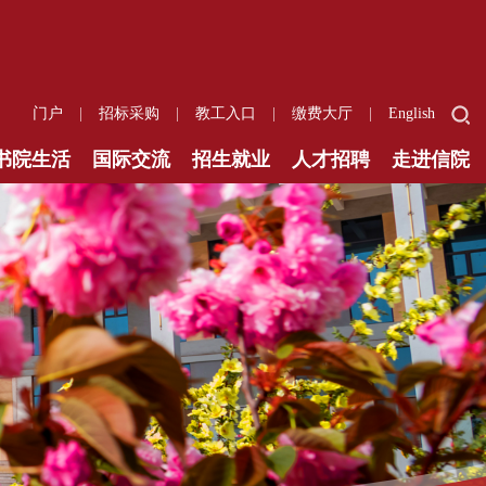
|
|
|
|
门户
招标采购
教工入口
缴费大厅
English
书院生活
国际交流
招生就业
人才招聘
走进信院