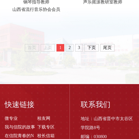
钢琴指导教师
声乐摇滚教研室教师
山西省流行音乐协会会员
首页
上页
1
2
3
下页
尾页
快速链接
联系我们
微专业
校友网
地址：山西省晋中市太谷区
我与信院的故事
下载专区
学院路8号
在信院青春的N
校长信箱
邮编：030800