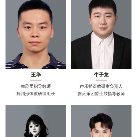
王华
牛子龙
舞剧团指导教师
声乐摇滚教研室负责人
舞蹈形体教研组组长
摇滚乐团爵士鼓指导教师