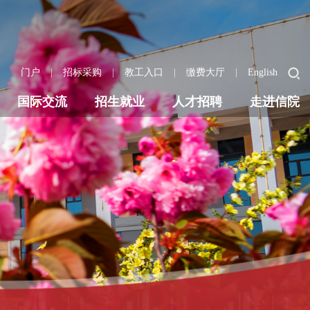
|
|
|
|
门户
招标采购
教工入口
缴费大厅
English
国际交流
招生就业
人才招聘
走进信院