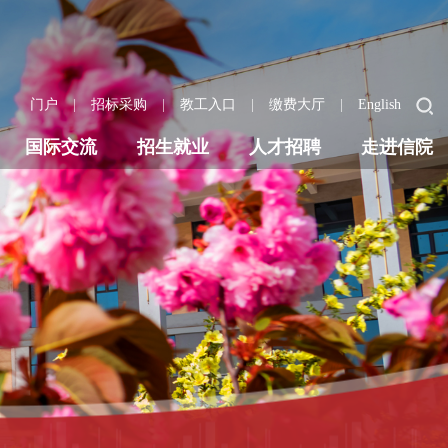
|
|
|
|
门户
招标采购
教工入口
缴费大厅
English
国际交流
招生就业
人才招聘
走进信院