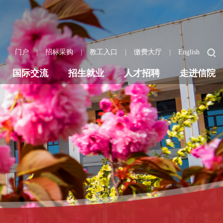
|
|
|
|
门户
招标采购
教工入口
缴费大厅
English
国际交流
招生就业
人才招聘
走进信院