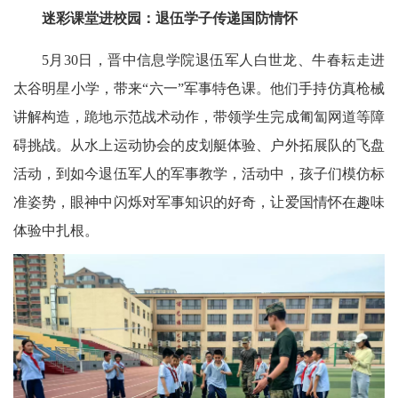
迷彩课堂进校园：退伍学子传递国防情怀
5月30日，晋中信息学院退伍军人白世龙、牛春耘走进
太谷明星小学，带来“六一”军事特色课。他们手持仿真枪械
讲解构造，跪地示范战术动作，带领学生完成匍匐网道等障
碍挑战。从水上运动协会的皮划艇体验、户外拓展队的飞盘
活动，到如今退伍军人的军事教学，活动中，孩子们模仿标
准姿势，眼神中闪烁对军事知识的好奇，让爱国情怀在趣味
体验中扎根。