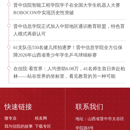
晋中信院智能工程学院学子在全国大学生机器人大赛
ROBOCON中实现历史性突破
晋中信息学院正式加入中部地区通识教育联盟，特色育
人模式再获认可
61支队伍550名健儿挥拍逐梦！晋中信息学院全方位保
障2026年山西省青少年学生乒乓球锦标赛
在信院·看世界：人均资助6.08万，41名师生首日奔赴柏
林——站在世界的坐标里，看见教育的另一种可能
快速链接
联系我们
微专业
校友网
地址：山西省晋中市太谷区
我与信院的故事
下载专区
学院路8号