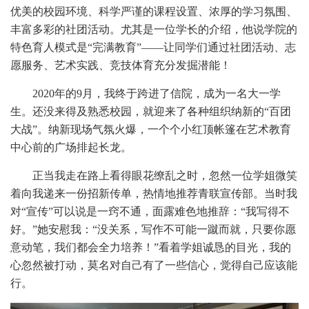
优美的校园环境、科学严谨的课程设置、浓厚的学习氛围、
丰富多彩的社团活动。尤其是一位学长的介绍，他说学院的
特色育人模式是“完满教育”——让同学们通过社团活动、志
愿服务、艺术实践、竞技体育充分发掘潜能！
2020年的9月，我终于跨进了信院，成为一名大一学
生。还没来得及熟悉校园，就迎来了各种组织纳新的“百团
大战”。纳新现场气氛火爆，一个个小红顶帐篷在艺术教育
中心前的广场排起长龙。
正当我走在路上看得眼花缭乱之时，忽然一位学姐微笑
着向我递来一份招新传单，热情地推荐青联宣传部。当时我
对“宣传”可以说是一窍不通，面露难色地推辞：“我写得不
好。”她安慰我：“没关系，写作不可能一蹴而就，只要你愿
意动笔，我们都会全力培养！”看着学姐诚恳的目光，我的
心忽然被打动，莫名对自己有了一些信心，觉得自己应该能
行。