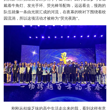
戴着牛角灯、发光手环、荧光棒等配饰，远远看去，慢跑的
队伍就像一条由光斑汇成的河流，在夜幕的映衬下围绕着校
园流淌，所以这项活动才被称为“荧光夜跑”。
刚刚从枯燥乏味的高中生活走出来的我，看到这样有意