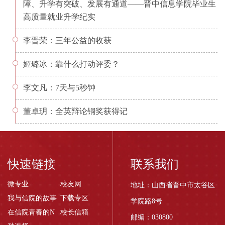
障、升学有突破、发展有通道——晋中信息学院毕业生
高质量就业升学纪实
李晋荣：三年公益的收获
姬璐冰：靠什么打动评委？
李文凡：7天与5秒钟
董卓玥：全英辩论铜奖获得记
快速链接
联系我们
微专业
校友网
地址：山西省晋中市太谷区
我与信院的故事
下载专区
学院路8号
在信院青春的N
校长信箱
邮编：030800