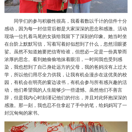
同学们的参与积极性很高，我看着数以千计的信件十分
感动，因为每一封信背后都是大家深深的思念和感激。活动
现场一位扎着马尾的女孩给我留下了深刻的印象。她当时坐
在台阶上默默写信，写着写着好似想到了什么，忽然泪眼婆
娑。虽然不知道她要把信寄给谁，但想必一定是一份真挚而
浓厚的思念。看到她偷偷地抹着眼泪，一时间我也受到感
染，我也想到了自己身处远方的父母，我的爸妈没有上过大
学，所以他们用尽全力供我，让我有机会漫步在这优美的校
园，有机会在明亮的窗边读书，有机会参与所有感兴趣的活
动，他们希望我的人生能够少一些遗憾。虽然他们不善言
辞，但是我内心时刻谨记他们的付出，并且对此怀抱深深的
感激。那一刻，我也忍不住拿起了手中的笔，给妈妈写了一
封沉甸甸的家书。