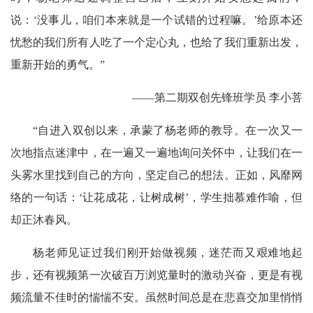
说：‘没事儿，咱们本来就是一个试错的过程嘛。’给原本还
忧愁的我们所有人吃了一个定心丸，也给了我们重新出发，
重新开始的勇气。”
——第二期双创先锋班学员 李小菩
“自进入双创以来，承蒙了杨老师的教导。在一次又一
次地指点迷津中，在一遍又一遍地询问关怀中，让我们在一
头雾水里找到自己的方向，坚定自己的想法。正如，风靡网
络的一句话：‘让花成花，让树成树’，学生拙慕难作喻，但
却正沐春风。
杨老师见证过我们刚开始做视频，迷茫而又艰难地起
步，还有视频第一次破百万浏览量时的激动兴奋，更是有视
频流量不佳时的惴惴不安。虽然时间总是在悲喜交加里悄悄