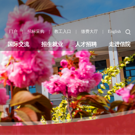
|
|
|
|
门户
招标采购
教工入口
缴费大厅
English
国际交流
招生就业
人才招聘
走进信院