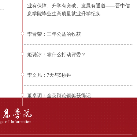
业有保障、升学有突破、发展有通道——晋中信
息学院毕业生高质量就业升学纪实
李晋荣：三年公益的收获
姬璐冰：靠什么打动评委？
李文凡：7天与5秒钟
董卓玥：全英辩论铜奖获得记