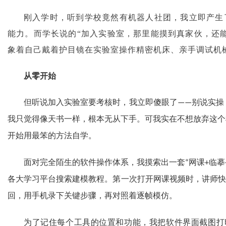
刚入学时，听到学校竟然有机器人社团，我立即产生
能力。而学长说的
“加入实验室，那里能摸到真家伙，还
象着自己戴着护目镜在实验室操作精密机床、亲手调试机
从零开始
但听说加入实验室要考核时，我立即傻眼了
别说实操
——
我只觉得像天书一样，根本无从下手。可我实在不想放弃这个
开始用最笨的方法自学。
面对完全陌生的软件操作体系，我摸索出一套
网课
临摹
“
+
各大学习平台搜索建模教程。第一次打开网课视频时，讲师快
回，用手机录下关键步骤，再对照着逐帧模仿。
为了记住每个工具的位置和功能，我把软件界面截图打