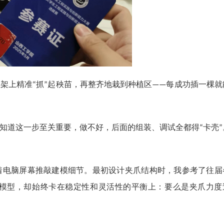
秧架上精准
抓
起秧苗，再整齐地栽到种植区
每成功插一棵就
“
”
——
知道这一步至关重要，做不好，后面的组装、调试全都得
卡壳
“
”
着电脑屏幕推敲建模细节。最初设计夹爪结构时，我参考了往届
模型，却始终卡在稳定性和灵活性的平衡上：要么是夹爪力度