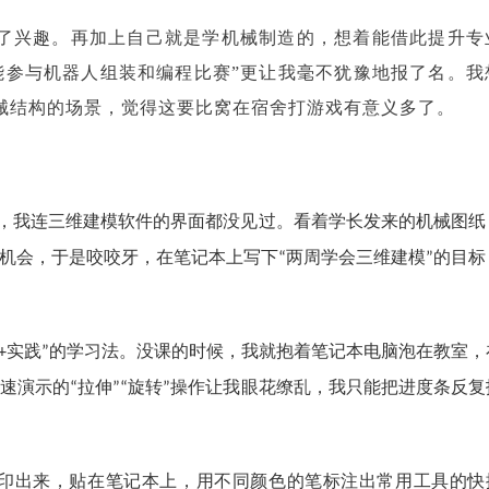
了兴趣。再加上自己就是学机械制造的，想着能借此提升专
能参与机器人组装和编程比赛”更让我毫不犹豫地报了名。我
械结构的场景，觉得这要比窝在宿舍打游戏有意义多了。
，我连三维建模软件的界面都没见过。看着学长发来的机械图纸
机会，于是咬咬牙，在笔记本上写下
两周学会三维建模
的目标
“
”
实践
的学习法。没课的时候，我就抱着笔记本电脑泡在教室，
+
”
速演示的
拉伸
旋转
操作让我眼花缭乱，我只能把进度条反复
“
”“
”
印出来，贴在笔记本上，用不同颜色的笔标注出常用工具的快