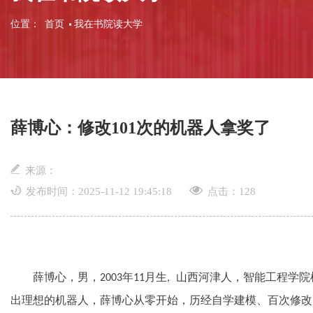
位置：
首页
我在书院读大学
薛博心：修改101次的机器人拿奖了
来源：
发布时间：2025-11-12 19:45:18
点击：
128
薛博心，男，
年
月生
山西河津人，智能工程学院
2003
11
,
出理想的机器人，薛博心从零开始，历经自学建模、百次修改