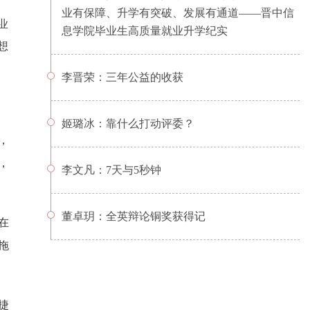
业有保障、升学有突破、发展有通道——晋中信
业
息学院毕业生高质量就业升学纪实
想
李晋荣：三年公益的收获
姬璐冰：靠什么打动评委？
，
，
李文凡：7天与5秒钟
董卓玥：全英辩论铜奖获得记
在
拖
捷