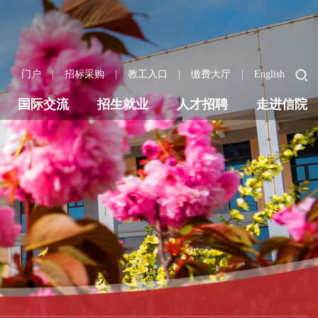
|
|
|
|
门户
招标采购
教工入口
缴费大厅
English
国际交流
招生就业
人才招聘
走进信院