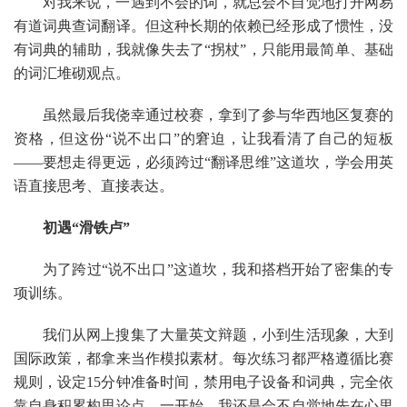
对我来说，一遇到不会的词，就总会不自觉地打开网易
有道词典查词翻译。但这种长期的依赖已经形成了惯性，没
有词典的辅助，我就像失去了“拐杖”，只能用最简单、基础
的词汇堆砌观点。
虽然最后我侥幸通过校赛，拿到了参与华西地区复赛的
资格，但这份“说不出口”的窘迫，让我看清了自己的短板
——要想走得更远，必须跨过“翻译思维”这道坎，学会用英
语直接思考、直接表达。
初遇“滑铁卢”
为了跨过“说不出口”这道坎，我和搭档开始了密集的专
项训练。
我们从网上搜集了大量英文辩题，小到生活现象，大到
国际政策，都拿来当作模拟素材。每次练习都严格遵循比赛
规则，设定15分钟准备时间，禁用电子设备和词典，完全依
靠自身积累构思论点。一开始，我还是会不自觉地先在心里