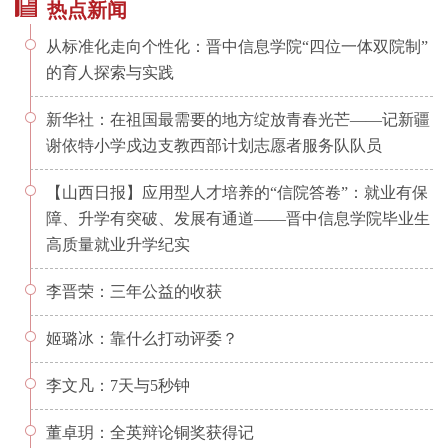
热点新闻
从标准化走向个性化：晋中信息学院“四位一体双院制”
的育人探索与实践
新华社：在祖国最需要的地方绽放青春光芒——记新疆
谢依特小学戍边支教西部计划志愿者服务队队员
【山西日报】应用型人才培养的“信院答卷”：就业有保
障、升学有突破、发展有通道——晋中信息学院毕业生
高质量就业升学纪实
李晋荣：三年公益的收获
姬璐冰：靠什么打动评委？
李文凡：7天与5秒钟
董卓玥：全英辩论铜奖获得记