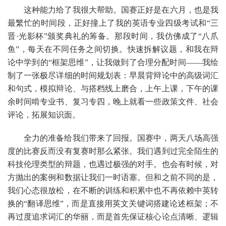
这种能力给了我很大帮助。国赛正好是在六月，也是我
最繁忙的时间段，正好撞上了我的英语专业四级考试和“三
晋·光影杯”颁奖典礼的筹备。那段时间，我仿佛成了“八爪
鱼”，每天在不同任务之间切换。快速拆解议题，和我在辩
论中学到的“框架思维”，让我做到了合理分配时间——我绘
制了一张极尽详细的时间规划表：早晨背辩论中的高级词汇
和句式，模拟辩论、与搭档线上磨合，上午上课，下午的课
余时间啃专业书、复习专四，晚上就看一些政策文件、社会
评论，拓展知识面。
全力的准备给我们带来了回报。国赛中，两天八场高强
度的比赛反而没有复赛时那么紧张。我们遇到过完全陌生的
科技伦理类型的辩题，也遇过极强的对手。也会有时候，对
方抛出的案例和数据让我们一时语塞。但和之前不同的是，
我们心态很放松，在不断的训练和积累中也不再依赖中英转
换的“翻译思维”，而是直接用英文关键词搭建论述框架；不
再过度追求词汇的华丽，而是首先保证核心论点清晰、逻辑