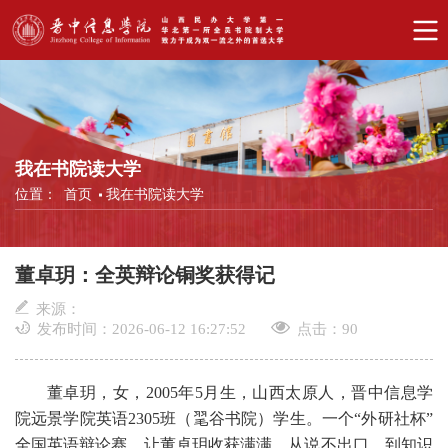
我在书院读大学
位置：
首页
我在书院读大学
董卓玥：全英辩论铜奖获得记
来源：
发布时间：2026-06-12 16:27:52
点击：
90
董卓玥，女，2005年5月生，山西太原人，晋中信息学
院远景学院英语2305班（毣谷书院）学生。一个“外研社杯”
全国英语辩论赛，让董卓玥收获满满，从说不出口，到知识