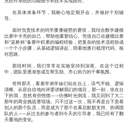
充软件系统的功能细节和技术实现路径。
在具体准备环节，我耐心地定期开会，并做好个别辅
导。
面对负责技术的同学屡屡碰壁的窘状，我结合数学建模
比赛中卡壳的自己，帮助他重塑信心。凭借自己在建模比赛
和
蓝桥杯
备赛中积累的编程经验，把复杂的技术流程拆成
“
”
一个个小步骤，从基础逻辑讲起，陪着他逐行梳理代码、核
对思路。
那段时间，我们常常在实验室待到深夜。在这个过程
中，团队里逐渐形成互帮互助、齐心协力的干事氛围。
答辩那天，看着学弟学妹们站在台上，语气平稳、逻辑
清晰、从容自信地向评委讲解我们的项目，那一刻，坐在台
下的我，忽然有些恍惚
仿佛时光倒流，我又回到了大二
——
那年的商业挑战赛现场。只不过这一次，我不再是台下羡慕
别人的那个队员，而是成为了那个在幕后默默支持、协调团
队的人
从过去的参与者到今天的引导者，我已经有了翻
——
天覆地的变化。