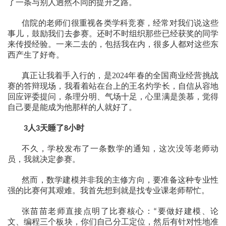
了一条与别人迥然不同的提升之路。
信院的老师们很重视各类学科竞赛，经常对我们说这些
事儿，鼓励我们去参赛。还时不时组织那些已经获奖的同学
来传授经验。一来二去的，包括我在内，很多人都对这些东
西产生了好奇。
真正让我着手入行的，是
2024
年春的全国商业经营挑战
赛的答辩现场，我看着站在台上的王名灼学长，自信从容地
回应评委提问，条理分明、气场十足，心里满是羡慕，觉得
自己要是能成为他那样的人就好了。
人
天睡了
小时
3
3
8
不久，学校发布了一条数学
的通知，这次没等老师动
员，我就决定参赛。
然而，数学建模并非我的主修方向，要准备这种专业性
强的比赛何其艰难。我首先想到就是找专业课老师帮忙。
张苗苗老师直接点明了比赛核心：
要做好建模、论
“
文、编程三个板块，你们自己分工定位，然后有针对性地准