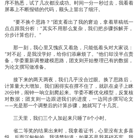
序不熟悉，试了几次都没成功。时间一分一秒过去，我看着
屏幕上不断报错的代码，额头上冒出了细汗。
要不换个思路？
团支看出了我的窘迫，拿着草稿纸一
“
”
点点跟我分析：
其实不用那么复杂，我们把步骤拆解开，
“
分步计算也行。
”
那一刻，我心里又愧疚又着急，只能低着头对大家说：
对不起，是我没学好，给你们添麻烦了。
他们却没半点责
“
”
备，学委重新调整建模思路，团支则开始整理已有的数据，
为论文撰写做准备。
接下来的两天两夜，我们几乎没合过眼。换了思路后，
计算量大大增加。我们困得实在撑不住了，就趴在桌子上眯
20
分钟，闹钟一响立刻爬起来。学委不断优化模型，反复核
对数据；团支则一边跟进我们的进度，一边同步撰写论文
光是那一个调整后的计算步骤，她就写了十几页。
——
三天里，我们三个人加起来只睡了
8
个小时。
省二等奖的结果出来时，我拿着证书，心里没有太多喜
悦，反而沉甸甸的。我清楚知道：如果不是我基础不牢，我