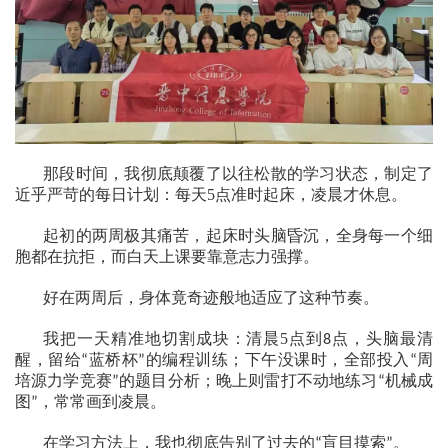
那段时间，我彻底颠覆了以往松散的学习状态，制定了
近乎严苛的每日计划：每天
5
点准时起床，凌晨才休息。
起初的两周极其痛苦，起床时头脑昏沉，全身每一个细
胞都在抗拒，而白天上课要靠意志力强撑。
好在两周后，身体竟奇迹般地适应了这种节奏。
我把一天精准地切割成块：清晨
5
点到
点，头脑最清
8
醒，留给
蓝桥杯
的编程训练；下午没课时，全部投入
周
“
”
“
培源力学竞赛
的题目分析；晚上则雷打不动地练习
机械成
”
“
图
，常常画到凌晨。
”
在学习方法上，我也彻底告别了过去的
盲目摸索
。
“
”