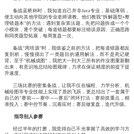
备战蓝桥杯时，我知道自己并非
Java
专业，基础薄弱，
便主动向其他学院的专业老师请教。他们教我
拆解题型
整
“
+
理错题本
的方法：遇到复杂算法题，先把问题拆成一个个
”
小模块，逐个突破；每道错题都要标注错误原因、正确思路
和同类题型拓展，每周复盘一次。
备战
周培源
时，我借鉴之前的方法，把每道错题都反
“
”
复剖析，慢慢摸出了一类题目的通用解法，而不是死记硬
背。至于
机械成图
，我把大一到大三所有的作业图重新翻
“
”
出来，有意识地总结绘图规律，力求在保证精度的前提下提
升速度。
三场比赛的密集备战，让我不仅在编程、力学分析、机
械绘图等专业技能上实现了质的飞跃，更总结出了一套属于
自己的
赛前
赛中
赛后
闭环打法：赛前抓重点，精
“
——
——
”
准投入；赛中控节奏，沉着应对；赛后做复盘，迭代升级。
指导别人参赛
经过半年的打磨，我觉得自己不光掌握了高效的学习方