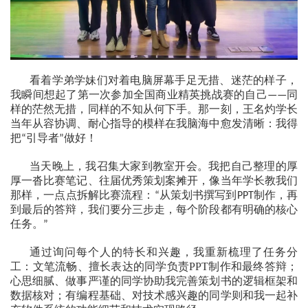
看着学弟学妹们对着电脑屏幕手足无措、迷茫的样子，
我瞬间想起了第一次参加全国商业精英挑战赛的自己
同
——
样的茫然无措，同样的不知从何下手。那一刻，王名灼学长
当年从容协调、耐心指导的模样在我脑海中愈发清晰：我得
把
引导者
做好！
“
”
当天晚上，我召集大家到教室开会。我把自己整理的厚
厚一沓比赛笔记、往届优秀策划案摊开，像当年学长教我们
那样，一点点拆解比赛流程：
从策划书撰写到
制作，再
“
PPT
到最后的答辩，我们要分三步走，每个阶段都有明确的核心
任务。
”
通过询问每个人的特长和兴趣，我重新梳理了任务分
工：文笔流畅、擅长表达的同学负责
PPT
制作和最终答辩；
心思细腻、做事严谨的同学协助我完善策划书的逻辑框架和
数据核对；有编程基础、对技术感兴趣的同学则和我一起补