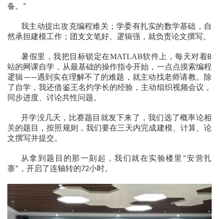
备。
”
我主动提出攻克编程难关；学委有扎实的数学基础，自
然承担建模工作；团支文笔好、逻辑强，就负责论文撰写。
暑假里，我把目标锁定在
MATLAB
软件上，每天对着
B
站的网课自学，从最基础的操作指令开始，一点点摸索编程
逻辑
遇到实在理解不了的难题，就主动找老师请教。除
——
了自学，我还借鉴王名灼学长的经验，主动组织视频会议，
同步进度、讨论共性问题。
开学没几天，比赛题目就发下来了，我们选了概率论相
关的题目，按照规则，我们要在三天内完成建模、计算、论
文撰写并提交。
从拿到题目的那一刻起，我们就在实验楼里
安营扎
“
寨
，开启了连轴转的
小时。
”
72