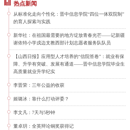
热点新闻
从标准化走向个性化：晋中信息学院“四位一体双院制”
的育人探索与实践
新华社：在祖国最需要的地方绽放青春光芒——记新疆
谢依特小学戍边支教西部计划志愿者服务队队员
【山西日报】应用型人才培养的“信院答卷”：就业有保
障、升学有突破、发展有通道——晋中信息学院毕业生
高质量就业升学纪实
李晋荣：三年公益的收获
姬璐冰：靠什么打动评委？
李文凡：7天与5秒钟
董卓玥：全英辩论铜奖获得记