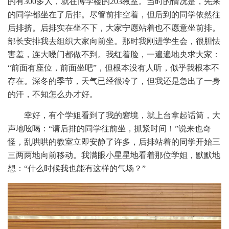
的有300多人，就在博学楼的203教室。当时的情况是，先来
的同学都坐在了后排。尽管前排空着，但后到的同学依然往
后排挤。后排实在坐不下，大家宁愿站着也不愿意坐前排。
部长安排我去组织大家向前坐。那时我刚进学生会，很胆怯
害羞，连大嗓门都做不到。我红着脸，一遍遍地央求大家：
“前面有座位，前面坐吧”，但根本没有人听，似乎我根本不
存在。深冬的季节，天气已经很冷了，但我还是急出了一身
的汗，不知怎么办才好。
幸好，有个学姐看到了我的窘境，就上台拿起话筒，大
声地吆喝：“请后排的同学往前坐，抓紧时间！”说来也奇
怪，乱哄哄的教室立即安静了许多，后排站着的同学开始三
三两两地向前移动。我满眼小星星地看着那位学姐，默默地
想：“什么时候我也能有这样的气场？”