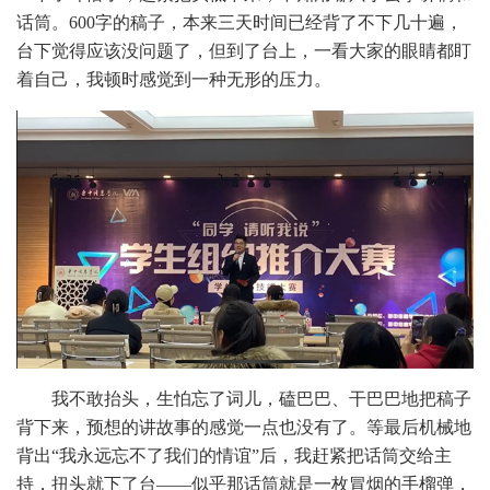
话筒。600字的稿子，本来三天时间已经背了不下几十遍，
台下觉得应该没问题了，但到了台上，一看大家的眼睛都盯
着自己，我顿时感觉到一种无形的压力。
我不敢抬头，生怕忘了词儿，磕巴巴、干巴巴地把稿子
背下来，预想的讲故事的感觉一点也没有了。等最后机械地
背出“我永远忘不了我们的情谊”后，我赶紧把话筒交给主
持，扭头就下了台——似乎那话筒就是一枚冒烟的手榴弹，