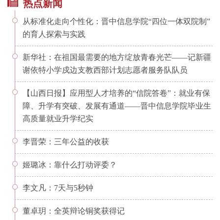
热点新闻
从标准化走向个性化：晋中信息学院“四位一体双院制”
的育人探索与实践
新华社：在祖国最需要的地方绽放青春光芒——记新疆
谢依特小学戍边支教西部计划志愿者服务队队员
【山西日报】应用型人才培养的“信院答卷”：就业有保
障、升学有突破、发展有通道——晋中信息学院毕业生
高质量就业升学纪实
李晋荣：三年公益的收获
姬璐冰：靠什么打动评委？
李文凡：7天与5秒钟
董卓玥：全英辩论铜奖获得记