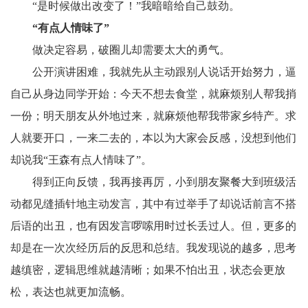
“是时候做出改变了！”我暗暗给自己鼓劲。
“有点人情味了”
做决定容易，破圈儿却需要太大的勇气。
公开演讲困难，我就先从主动跟别人说话开始努力，逼
自己从身边同学开始：今天不想去食堂，就麻烦别人帮我捎
一份；明天朋友从外地过来，就麻烦他帮我带家乡特产。求
人就要开口，一来二去的，本以为大家会反感，没想到他们
却说我“王森有点人情味了”。
得到正向反馈，我再接再厉，小到朋友聚餐大到班级活
动都见缝插针地主动发言，其中有过举手了却说话前言不搭
后语的出丑，也有因发言啰嗦用时过长丢过人。但，更多的
却是在一次次经历后的反思和总结。我发现说的越多，思考
越缜密，逻辑思维就越清晰；如果不怕出丑，状态会更放
松，表达也就更加流畅。