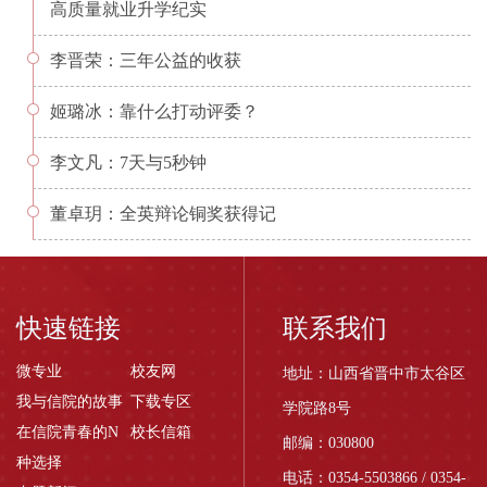
高质量就业升学纪实
李晋荣：三年公益的收获
姬璐冰：靠什么打动评委？
李文凡：7天与5秒钟
董卓玥：全英辩论铜奖获得记
快速链接
联系我们
微专业
校友网
地址：山西省晋中市太谷区
我与信院的故事
下载专区
学院路8号
在信院青春的N
校长信箱
邮编：030800
种选择
电话：0354-5503866 / 0354-