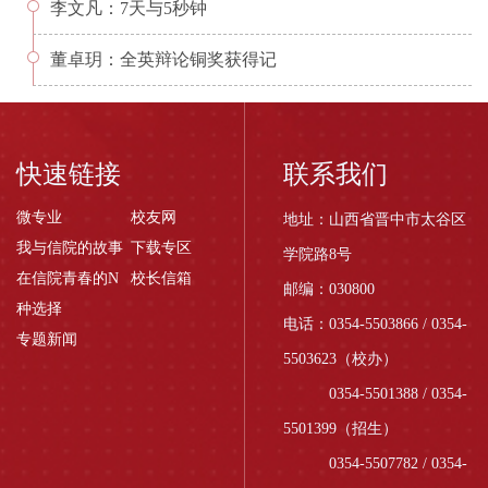
李文凡：7天与5秒钟
董卓玥：全英辩论铜奖获得记
快速链接
联系我们
微专业
校友网
地址：山西省晋中市太谷区
我与信院的故事
下载专区
学院路8号
在信院青春的N
校长信箱
邮编：030800
种选择
电话：0354-5503866 / 0354-
专题新闻
5503623（校办）
0354-5501388 / 0354-
5501399（招生）
0354-5507782 / 0354-