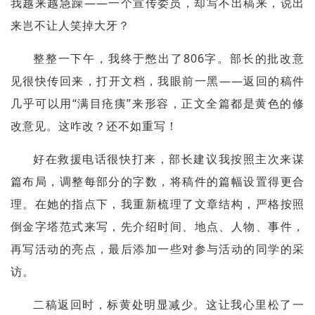
我越来越急躁——一个宣传委员，却写不出稿来，说出
来岂不让人笑掉大牙？
整整一下午，我终于憋出了806字。部长的批改意
见很快传回来，打开文档，我眼前一黑——返回的稿件
几乎可以用“满目疮痍”来形容，正文全篇都是黄色的修
改意见。这咋改？还不如重写！
好在救援电话很快打来，部长建议我按照主次来谋
篇布局，调整每部分的字数，将稿件的篇幅设置得更合
理。在她的指点下，我重新梳理了文章结构，严格按照
倒金字塔范式来写，先介绍时间、地点、人物、事件，
再写活动的亮点，最后添加一些对参与活动的同学的采
访。
二稿返回时，标黄处明显减少。这让我心里松了一