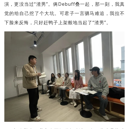
演，更没当过“渣男”。俩Debuff叠一起，那一刻，我真
觉的给自己挖了个大坑。可君子一言驷马难追，我拉不
下脸来反悔，只好赶鸭子上架般地当起了“渣男”。