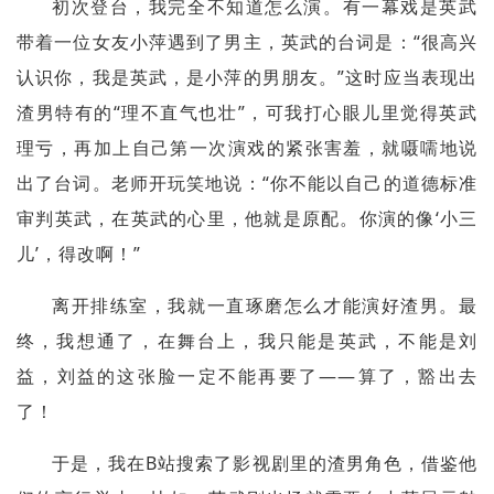
初次登台，我完全不知道怎么演。有一幕戏是英武
带着一位女友小萍遇到了男主，英武的台词是：“很高兴
认识你，我是英武，是小萍的男朋友。”这时应当表现出
渣男特有的“理不直气也壮”，可我打心眼儿里觉得英武
理亏，再加上自己第一次演戏的紧张害羞，就嗫嚅地说
出了台词。老师开玩笑地说：“你不能以自己的道德标准
审判英武，在英武的心里，他就是原配。你演的像‘小三
儿’，得改啊！”
离开排练室，我就一直琢磨怎么才能演好渣男。最
终，我想通了，在舞台上，我只能是英武，不能是刘
益，刘益的这张脸一定不能再要了——算了，豁出去
了！
于是，我在B站搜索了影视剧里的渣男角色，借鉴他