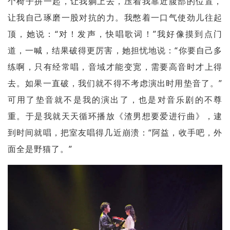
个椅子拼一起，让我躺上去，压着我靠近腹部的位置，
让我自己琢磨一股对抗的力。我憋着一口气使劲儿往起
顶，她说：“对！发声，快唱歌词！”我好像摸到点门
道，一喊，结果破得更厉害，她担忧地说：“你要自己多
练啊，只有经常唱，音域才能变宽，需要高音时才上得
去。如果一直破，我们就不得不考虑演出时用垫音了。”
可用了垫音就不是我的演出了，也是对音乐剧的不尊
重。于是我就天天循环播放《渣男想要爱进行曲》，逮
到时间就唱，把室友唱得几近崩溃：“阿益，收手吧，外
面全是野猫了。”