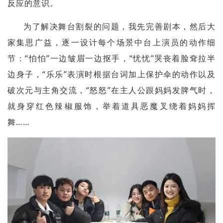
反应的意识。
为了解决舞台割裂的问题，我先完善剧本，然后大
家集思广益，逐一设计每个场景中台上演员的动作细
节：“怕怕”一边皱眉一边抠手，“忧忧”哭丧着脸耷拉半
边身子，“乐乐”表演时根据台词加上保护伞的动作以及
破次元与主角交流，“怒怒”在主人公跟妈妈发脾气时，
就身穿红色辣椒服饰，举着道具恶魔叉绕着妈妈挥
舞……