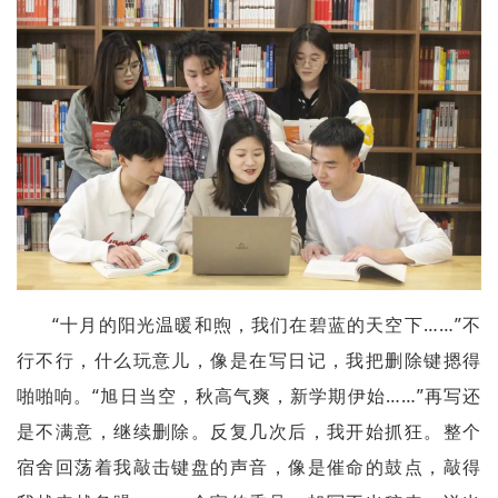
“十月的阳光温暖和煦，我们在碧蓝的天空下……”不
行不行，什么玩意儿，像是在写日记，我把删除键摁得
啪啪响。“旭日当空，秋高气爽，新学期伊始……”再写还
是不满意，继续删除。反复几次后，我开始抓狂。整个
宿舍回荡着我敲击键盘的声音，像是催命的鼓点，敲得