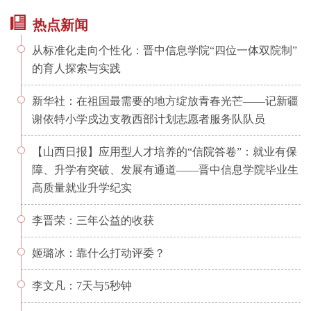
热点新闻
从标准化走向个性化：晋中信息学院“四位一体双院制”
的育人探索与实践
新华社：在祖国最需要的地方绽放青春光芒——记新疆
谢依特小学戍边支教西部计划志愿者服务队队员
【山西日报】应用型人才培养的“信院答卷”：就业有保
障、升学有突破、发展有通道——晋中信息学院毕业生
高质量就业升学纪实
李晋荣：三年公益的收获
姬璐冰：靠什么打动评委？
李文凡：7天与5秒钟