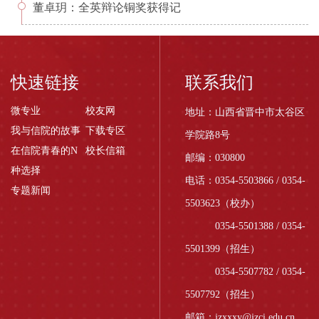
董卓玥：全英辩论铜奖获得记
快速链接
联系我们
微专业
校友网
地址：山西省晋中市太谷区
我与信院的故事
下载专区
学院路8号
在信院青春的N
校长信箱
邮编：030800
种选择
电话：0354-5503866 / 0354-
专题新闻
5503623（校办）
0354-5501388 / 0354-
5501399（招生）
0354-5507782 / 0354-
5507792（招生）
邮箱：jzxxxy@jzci.edu.cn