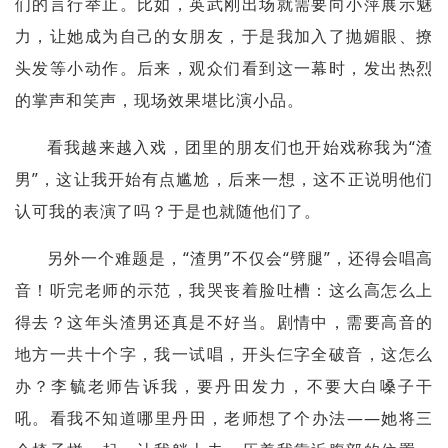
们的言行举止。比如，英武刚出场就需要向小萍展示魅
力，让她成为自己的女朋友，于是我加入了抛媚眼、撩
头发等小动作。后来，观众们看到这一幕时，发出热烈
的掌声和笑声，现场效果堪比演小品。
看我越来越入戏，团里的朋友们也开始戏称我为“渣
男”，这让我开始有点尴尬，后来一想，这不正说明他们
认可我的表演了吗？于是也就随他们了。
另外一个难题是，“渣男”不仅会“劈腿”，还得会唱高
音！听完老师的示范，我哭丧着脸吐槽：这么高怎么上
得去？这年头渣男还真是不好当。剧情中，需要高音的
地方一共十个字，我一试唱，开头仨字全破音，这怎么
办？李毓老师告诉我，要丹田发力，不要大白嗓子干
吼。看我不知道哪里丹田，老师想了个办法——她将三