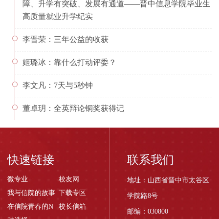
障、升学有突破、发展有通道——晋中信息学院毕业生
高质量就业升学纪实
李晋荣：三年公益的收获
姬璐冰：靠什么打动评委？
李文凡：7天与5秒钟
董卓玥：全英辩论铜奖获得记
快速链接
联系我们
微专业
校友网
地址：山西省晋中市太谷区
我与信院的故事
下载专区
学院路8号
在信院青春的N
校长信箱
邮编：030800