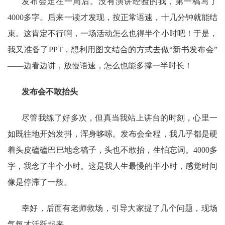
发布会定在一周后。没有演讲经验的我，第一稿写了
4000多字。后来一读才发现，按正常语速，十几分钟就能结
束。这肯定不行啊，一场活动怎么也得半个小时吧！于是，
我又准备了PPT，想利用图文结合的方式去做“新书发布会”
——边看边讲，放慢语速，怎么也能多撑一半时长！
发布会不敢抬头
尽管我练了好多次，但真当我站上讲台的时刻，心里一
如既往地开始发抖，浑身哆嗦。发布会全程，我几乎都是硬
着头皮磕磕巴巴地念稿子，头也不敢抬，生怕忘词。4000多
字，我念了半个小时。这是我人生最慢的半小时，感觉时间
像是停滞了一般。
幸好，后面有老师救场，引导大家提了几个问题，现场
气氛才活跃起来。