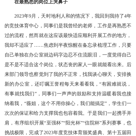
在最熟悉的岗位上哭鼻子
2023年9月，天时地利人和的情况下，我回到我待了4年
的竞技体育中心，同事们是我曾经的老师，工作是再熟悉不
过的流程，然而就在这应该最快适应顺利开展工作的地方，
我却不适应了……焦虑到半夜惊醒在备忘录梳理工作，只要
自己单独在办公室就边码字边忍不住流眼泪，一度觉得自己
是不是不适合这个岗位，状态丧的家人一眼就能看出来。后
来部门领导也察觉到了我的不正常，找我谈心聊天，安排换
新的办公室，还叮嘱王誉程每天来看看我，“有困难就说，
有事就找我们”，同事们一声声的鼓励和支持温暖着我也接
纳着我，“薇姐，这个不用你操心，我们能搞定”，学生们一
次次的保证和给力支撑我也包容着我。于是我们一起携手并
肩，有序组织开展“至强杯”“阳光杯”“信院杯”系列赛事，也
挑战极限，完成了2023年度竞技体育颁奖盛典、第十五届田