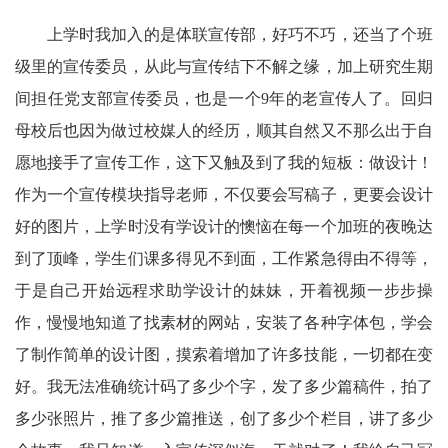
上学时我加入的是体联宣传部，好巧不巧，还当了个班
级里的宣传委员，从此与宣传结下不解之缘，加上研究生期
间担任党支部宣传委员，也是一个9年的老宣传人了。回归
母校后也因为做过校媒人的经历，顺其自然又不那么出于自
愿地接手了宣传工作，这下又触及到了我的短板：做设计！
作为一个宣传模块指导老师，不仅要会写稿子，更要会设计
好的图片，上学时没有学设计的懊恼在每一个加班的夜晚达
到了顶峰，学生们课多得见不到面，工作紧急得由不得等，
于是自己开始远程求助学设计的妹妹，开着视频一步步操
作，慢慢地知道了找素材的网站，安装了各种字体包，学会
了制作简单的设计图，摸索着增加了许多技能，一切都在变
好。我无法准确统计码了多少个字，发了多少篇稿件，拍了
多少张照片，推了多少篇推送，创了多少个栏目，讲了多少