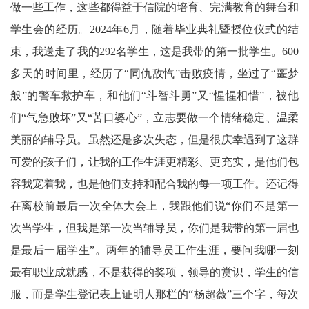
做一些工作，这些都得益于信院的培育、完满教育的舞台和
学生会的经历。2024年6月，随着毕业典礼暨授位仪式的结
束，我送走了我的292名学生，这是我带的第一批学生。600
多天的时间里，经历了“同仇敌忾”击败疫情，坐过了“噩梦
般”的警车救护车，和他们“斗智斗勇”又“惺惺相惜”，被他
们“气急败坏”又“苦口婆心”，立志要做一个情绪稳定、温柔
美丽的辅导员。虽然还是多次失态，但是很庆幸遇到了这群
可爱的孩子们，让我的工作生涯更精彩、更充实，是他们包
容我宠着我，也是他们支持和配合我的每一项工作。还记得
在离校前最后一次全体大会上，我跟他们说“你们不是第一
次当学生，但我是第一次当辅导员，你们是我带的第一届也
是最后一届学生”。两年的辅导员工作生涯，要问我哪一刻
最有职业成就感，不是获得的奖项，领导的赏识，学生的信
服，而是学生登记表上证明人那栏的“杨超薇”三个字，每次