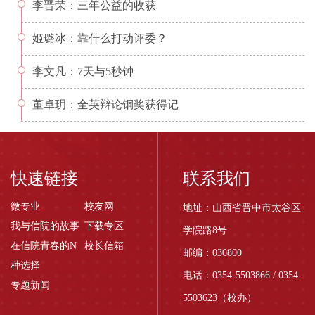
李晋荣：三年公益的收获
姬璐冰：靠什么打动评委？
李文凡：7天与5秒钟
董卓玥：全英辩论铜奖获得记
快速链接
联系我们
微专业
校友网
地址：山西省晋中市太谷区
我与信院的故事
下载专区
学院路8号
在信院青春的N
校长信箱
邮编：030800
种选择
电话：0354-5503866 / 0354-
专题新闻
5503623（校办）