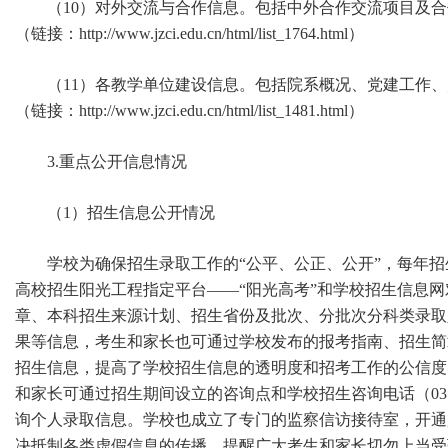
（10）对外交流与合作信息。包括中外合作交流项目及
（链接：http://www.jzci.edu.cn/html/list_1764.html）
（11）各教学单位建设信息。包括院系概况、党建工作
（链接：http://www.jzci.edu.cn/html/list_1481.html）
3.重点公开信息情况
（1）招生信息公开情况
学校为确保招生录取工作的“公平、公正、公开”，每年
高校招生阳光工程指定平台——“阳光高考”和学校招生信息
章、本科招生来源计划、招生省份及批次、分批次分科类录取
果等信息，考生和家长也可通过学校发布的报考指南、招生简
招生信息，提高了学校招生信息的透明度和招考工作的公信度
和家长可通过招生期间设立的咨询点和学校招生咨询电话（0354-55077
询个人录取信息。学校也成立了专门的监察信访接待室，开通监督举
决抵制各类虚假信息的传播，提醒广大考生和家长切勿上当受