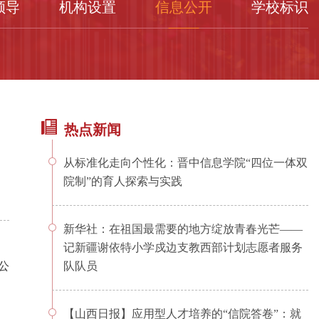
领导
机构设置
信息公开
学校标识
热点新闻
从标准化走向个性化：晋中信息学院“四位一体双
院制”的育人探索与实践
新华社：在祖国最需要的地方绽放青春光芒——
记新疆谢依特小学戍边支教西部计划志愿者服务
公
队队员
【山西日报】应用型人才培养的“信院答卷”：就