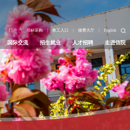
|
|
|
|
门户
招标采购
教工入口
缴费大厅
English
国际交流
招生就业
人才招聘
走进信院